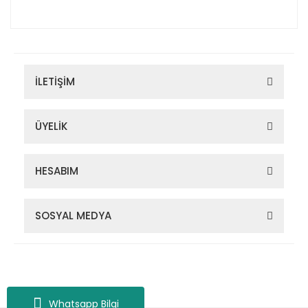
İLETİŞİM
ÜYELİK
HESABIM
SOSYAL MEDYA
Zigana Outdoor 2022 © Tüm Hakları Saklıdır. Kredi kartı bilgileriniz
256bit SSL sertifikası ile korunmaktadır.
Whatsapp Bilgi