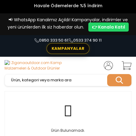
Havale Ödemelerde %5 İndirim
Vade Farksız 4 Taksit İmkanı!
📢
WhatsApp Kanalımız Açıldı! Kampanyalar, indirimler ve
yeni ürünlerden ilk siz haberdar olun.
👉 Kanala Katıl
0850 333 50 61
0533 374 90 11
KAMPANYALAR
Ürün Bulunamadı.