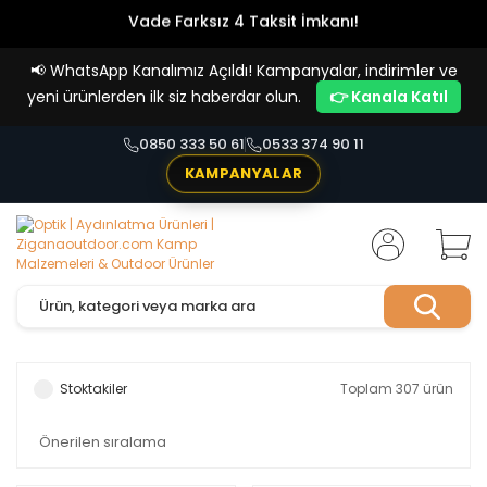
Vade Farksız 4 Taksit İmkanı!
📢
WhatsApp Kanalımız Açıldı! Kampanyalar, indirimler ve
yeni ürünlerden ilk siz haberdar olun.
👉 Kanala Katıl
0850 333 50 61
0533 374 90 11
KAMPANYALAR
Stoktakiler
Toplam 307 ürün