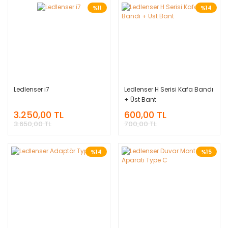
%11
%14
Ledlenser i7
Ledlenser H Serisi Kafa Bandı
+ Üst Bant
3.250,00 TL
600,00 TL
3.650,00 TL
700,00 TL
%14
%15