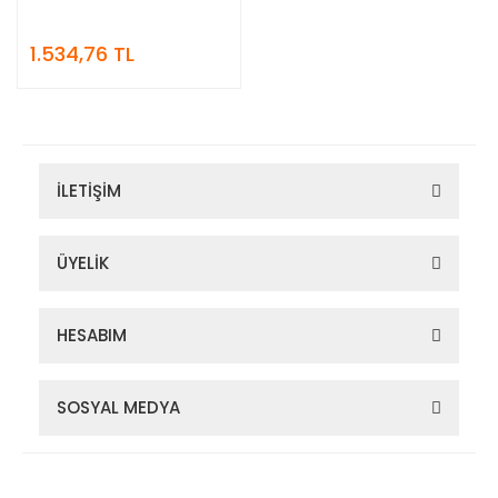
1.534,76 TL
İLETİŞİM
ÜYELİK
HESABIM
SOSYAL MEDYA
Zigana Outdoor 2022 © Tüm Hakları Saklıdır. Kredi kartı bilgileriniz