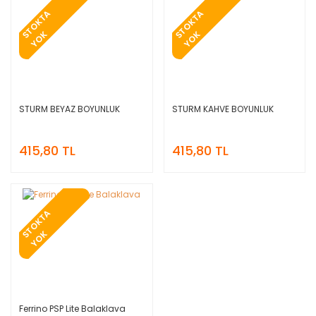
T
O
K
T
A
Y
O
T
O
K
T
A
Y
O
S
K
S
K
STURM BEYAZ BOYUNLUK
STURM KAHVE BOYUNLUK
415,80 TL
415,80 TL
T
O
K
T
A
Y
O
S
K
Ferrino PSP Lite Balaklava