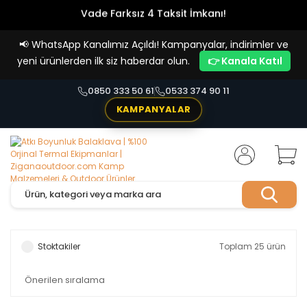
Vade Farksız 4 Taksit İmkanı!
📢
WhatsApp Kanalımız Açıldı! Kampanyalar, indirimler ve
yeni ürünlerden ilk siz haberdar olun.
👉 Kanala Katıl
0850 333 50 61
0533 374 90 11
KAMPANYALAR
Stoktakiler
Toplam 25 ürün