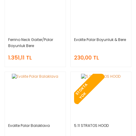
Ferrino Neck Gaiter/Polar
Evolite Polar Boyunluk & Bere
Boyunluk Bere
1.351,11 TL
230,00 TL
T
O
K
T
A
Y
O
S
K
Evolite Polar Balaklava
5.11 STRATOS HOOD