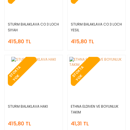
STURM BALAKLAVA CO 3 LOCH
STURM BALAKLAVA CO 3 LOCH
SIYAH
YESIL
415,80 TL
415,80 TL
T
O
K
T
A
Y
O
T
O
K
T
A
Y
O
S
K
S
K
STURM BALAKLAVA HAKI
ETHNA ELDIVEN VE BOYUNLUK
TAKIM
415,80 TL
41,31 TL