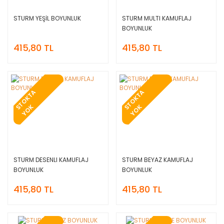
STURM YEŞİL BOYUNLUK
STURM MULTI KAMUFLAJ
BOYUNLUK
415,80 TL
415,80 TL
T
O
K
T
A
Y
O
T
O
K
T
A
Y
O
S
K
S
K
STURM DESENLI KAMUFLAJ
STURM BEYAZ KAMUFLAJ
BOYUNLUK
BOYUNLUK
415,80 TL
415,80 TL