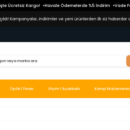
işte Ücretsiz Kargo!
Havale Ödemelerde %5 İndirim
Vade Fa
ldı! Kampanyalar, indirimler ve yeni ürünlerden ilk siz haberdar o
Optik | Fener
Giyim I Ayakkabı
Kamp Malzemeler