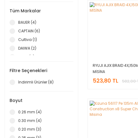
Tüm Markalar
BAUER (4)
CAPTAIN (6)
Cultiva (1)
DAIWA (2)
FUJIN (5)
RYUJI AJIX BRAID 4X,150M
KENDO (2)
Filtre Seçenekleri
MİSİNA
Kizuna (1)
523,80 TL
582,00 
İndirimli Ürünler (8)
PORTFİSH (2)
RYUJİ (3)
Boyut
Seac Sub (1)
WILY (3)
0.26 mm (4)
0.30 mm (4)
0.20 mm (3)
0.25 mm (3)