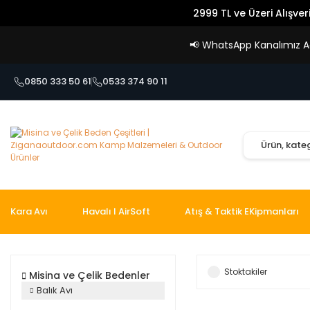
2999 TL ve Üzeri Alışver
📢
WhatsApp Kanalımız Açı
0850 333 50 61
0533 374 90 11
Kara Avı
Havalı I AirSoft
Atış & Taktik EKipmanları
Stoktakiler
Misina ve Çelik Bedenler
Balık Avı