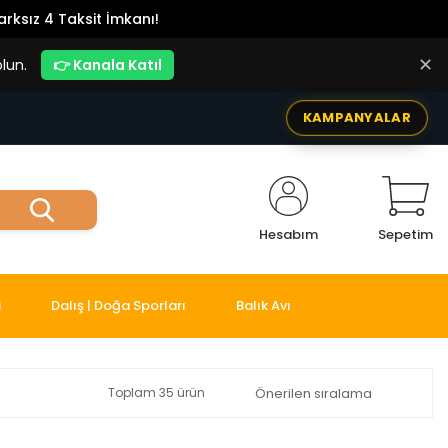
rksız 4 Taksit İmkanı!
✕
lun.
👉 Kanala Katıl
KAMPANYALAR
Hesabım
Sepetim
i
Dalış | Doğa Sporları
Balık Avı
Toplam 35 ürün