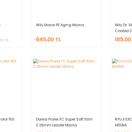
b
Wily Maxor PE Aging Misina
Wily Dr. 
Coated 2
645,00 TL
185,00
00 TL
color 150
Daiwa Prorex FC Super Soft 50m
RYUJI EX
0.26mm Leader Misina
MİSİNA