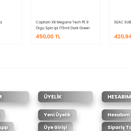
na
Captain X9 Megane Tech PE 9
SEAC SUB 
Örgü Spin İpi 175mt Dark Green
450,00 TL
420,94
M
ÜYELİK
HESABIM
Yeni Üyelik
Hesabım
App
Üye Girişi
Sipariş T