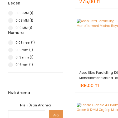
275,00 TL
Beden
0.35MM (1)
PE03 0.09MM (1)
0.06 MM (1)
0.40MM (1)
0.08 MM (1)
0.10 MM (1)
Numara
0.08 mm (1)
0.10mm (1)
0.13 mm (1)
0.16mm (1)
Asso Ultra Paralelling 1
Monofilament Misina B
189,00 TL
Hızlı Arama
Hızlı Ürün Arama
Ara