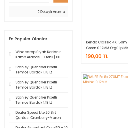
Detaylı Arama
En Populer Olanlar
Kendo Classic 4X 150m 
Green 0.12MM Örgü İp Mi
Windcamp Siyah Katlanır
190,00 TL
Kamp Arabası - Frenli | XXL
Stanley Quencher Pipetli
Termos Bardak 1.18 Lt
Stanley Quencher Pipetli
Termos Bardak 1.18 Lt
Stanley Quencher Pipetli
Termos Bardak 1.18 Lt
Deuter Speed Lite 20 Sırt
Çantası Cranberry-Maron
Deuter Aircontact Core 50 + 10