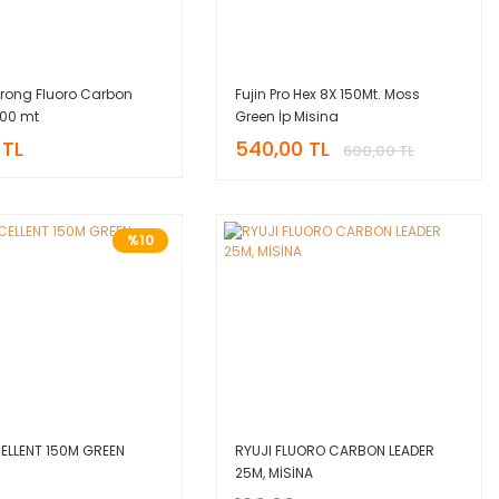
Strong Fluoro Carbon
Fujin Pro Hex 8X 150Mt. Moss
00 mt
Green İp Misina
 TL
540,00 TL
600,00 TL
%10
CELLENT 150M GREEN
RYUJI FLUORO CARBON LEADER
25M, MİSİNA