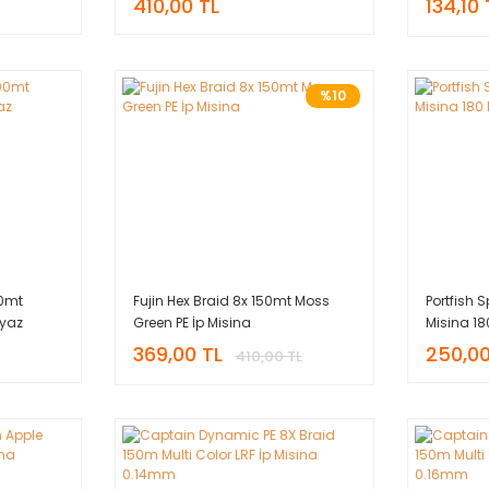
410,00 TL
134,10 
%10
00mt
Fujin Hex Braid 8x 150mt Moss
Portfish 
eyaz
Green PE İp Misina
Misina 18
369,00 TL
250,00
410,00 TL