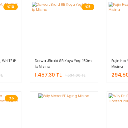
%10
%5
, WHITE İP
Daiwa JBraid 8B Koyu Yeşil 150m
Fujin Hex
İp Misina
Misina
1.457,30 TL
294,50
TL
1.534,00 TL
%5