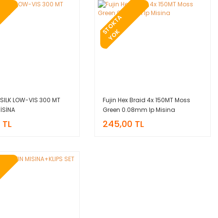
T
O
K
T
A
Y
O
S
K
ISILK LOW-VIS 300 MT
Fujin Hex Braid 4x 150MT Moss
İSİNA
Green 0.08mm Ip Misina
 TL
245,00 TL