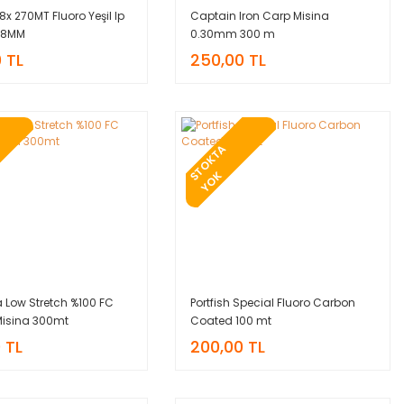
8x 270MT Fluoro Yeşil Ip
Captain Iron Carp Misina
.18MM
0.30mm 300 m
 TL
250,00 TL
T
O
K
T
A
Y
O
S
K
a Low Stretch %100 FC
Portfish Special Fluoro Carbon
isina 300mt
Coated 100 mt
 TL
200,00 TL