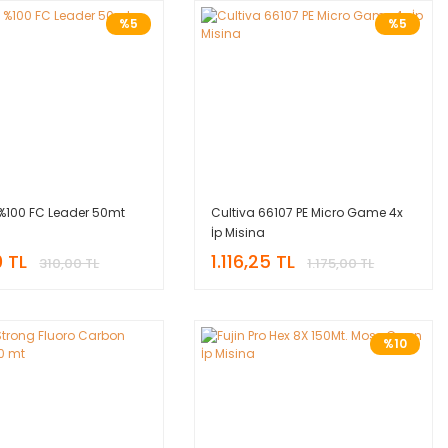
%5
%5
 %100 FC Leader 50mt
Cultiva 66107 PE Micro Game 4x
İp Misina
 TL
1.116,25 TL
310,00 TL
1.175,00 TL
%10