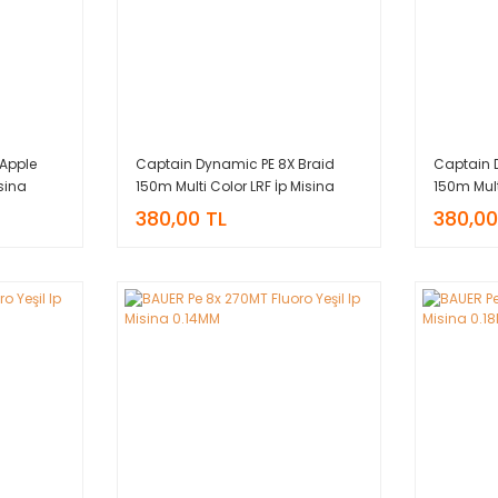
Apple
Captain Dynamic PE 8X Braid
Captain 
sina
150m Multi Color LRF İp Misina
150m Mult
0.14mm
0.16mm
380,00 TL
380,00