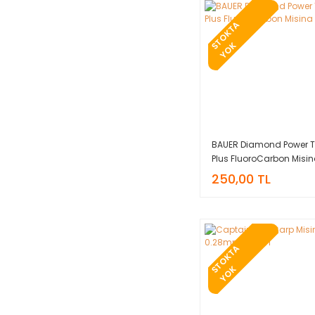
T
O
K
T
A
Y
O
S
K
BAUER Diamond Power T
Plus FluoroCarbon Misi
250,00 TL
T
O
K
T
A
Y
O
S
K