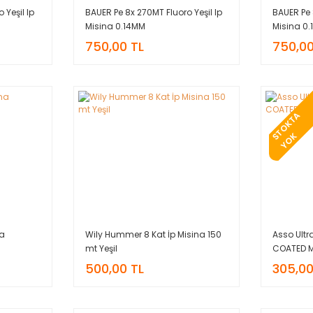
 Yeşil Ip
BAUER Pe 8x 270MT Fluoro Yeşil Ip
BAUER Pe 
Misina 0.14MM
Misina 0
750,00 TL
750,00
T
O
K
T
A
Y
O
S
K
na
Wily Hummer 8 Kat İp Misina 150
Asso Ultr
mt Yeşil
COATED M
500,00 TL
305,00