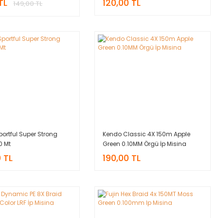
TL
120,00 TL
149,00 TL
Sportful Super Strong
Kendo Classic 4X 150m Apple
0 Mt
Green 0.10MM Örgü İp Misina
 TL
190,00 TL