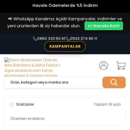
Vade Farksız 4 Taksit İmkanı!
📢
WhatsApp Kanalımız Açıldı! Kampanyalar, indirimler ve
yeni ürünlerden ilk siz haberdar olun.
👉 Kanala Katıl
0850 333 50 61
0533 374 90 11
KAMPANYALAR
Stoktakiler
Toplam 16 ürün