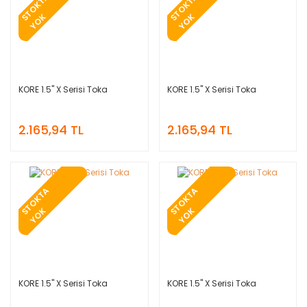
T
O
K
T
A
Y
O
T
O
K
T
A
Y
O
S
K
S
K
KORE 1.5'' X Serisi Toka
KORE 1.5'' X Serisi Toka
2.165,94 TL
2.165,94 TL
T
O
K
T
A
Y
O
T
O
K
T
A
Y
O
S
K
S
K
KORE 1.5'' X Serisi Toka
KORE 1.5'' X Serisi Toka