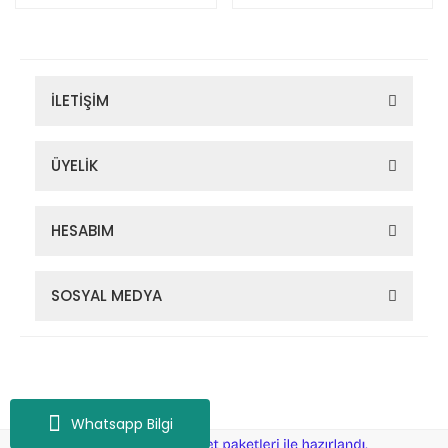
İLETİŞİM
ÜYELİK
HESABIM
SOSYAL MEDYA
Zigana Outdoor 2022 © Tüm Hakları Saklıdır. Kredi kartı bilgileriniz
256bit SSL sertifikası ile korunmaktadır.
Whatsapp Bilgi
ile
ideasoft
e-