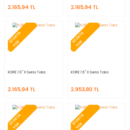
2.165,94 TL
2.165,94 TL
T
O
K
T
A
Y
O
T
O
K
T
A
Y
O
S
K
S
K
KORE 1.5'' X Serisi Toka
KORE 1.5'' X Serisi Toka
2.165,94 TL
2.953,80 TL
T
O
K
T
A
Y
O
T
O
K
T
A
Y
O
S
K
S
K