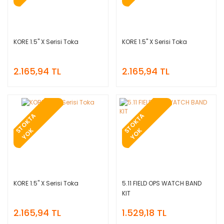
KORE 1.5'' X Serisi Toka
KORE 1.5'' X Serisi Toka
2.165,94 TL
2.165,94 TL
T
O
K
T
A
Y
O
T
O
K
T
A
Y
O
S
K
S
K
KORE 1.5'' X Serisi Toka
5.11 FIELD OPS WATCH BAND
KIT
2.165,94 TL
1.529,18 TL