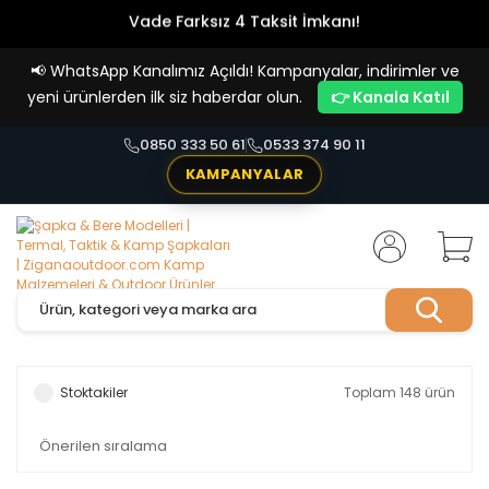
Vade Farksız 4 Taksit İmkanı!
📢
WhatsApp Kanalımız Açıldı! Kampanyalar, indirimler ve
yeni ürünlerden ilk siz haberdar olun.
👉 Kanala Katıl
0850 333 50 61
0533 374 90 11
KAMPANYALAR
Stoktakiler
Toplam 148 ürün