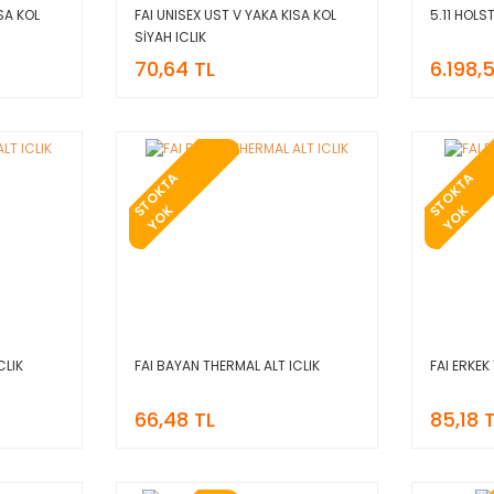
SA KOL
FAI UNISEX UST V YAKA KISA KOL
5.11 HOLS
SİYAH ICLIK
70,64 TL
6.198,
T
O
K
T
A
Y
O
T
O
K
T
A
Y
O
S
K
S
K
CLIK
FAI BAYAN THERMAL ALT ICLIK
FAI ERKEK
66,48 TL
85,18 