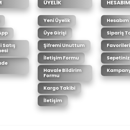
M
ÜYELİK
HESABIM
Yeni Üyelik
Hesabım
App
Üye Girişi
Sipariş T
i Satış
Şifremi Unuttum
Favoriler
esi
İletişim Formu
Sepetiniz
İade
Havale Bildirim
Kampany
Formu
Kargo Takibi
İletişim