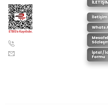
İLETİŞİ
İletişim
Whats 
Mesafel
Sözleşm
90850 333 50 61
İptal / 
ankara@ziganaav.com
Formu