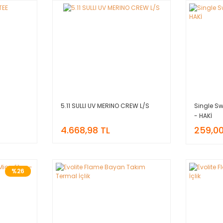
5.11 SULLI UV MERINO CREW L/S
Single Sw
- HAKİ
4.668,98 TL
259,00
%26