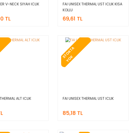
TER V-NECK SIYAH ICLIK
FAI UNISEX THERMAL UST ICLIK KISA
KOLLU
50 TL
69,61 TL
T
O
K
T
A
Y
O
S
K
 THERMAL ALT ICLIK
FAI UNISEX THERMAL UST ICLIK
TL
85,18 TL