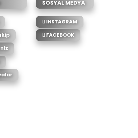
SOSYAL MEDYA
INSTAGRAM
akip
FACEBOOK
iniz
alar