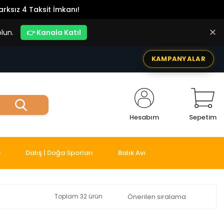
rksız 4 Taksit İmkanı!
✕
lun.
👉 Kanala Katıl
KAMPANYALAR
Hesabım
Sepetim
i
Dalış | Doğa Sporları
Balık Avı
Toplam 32 ürün