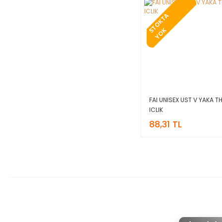
T
O
K
T
A
Y
O
S
K
FAI UNISEX UST V YAKA T
ICLIK
88,31 TL