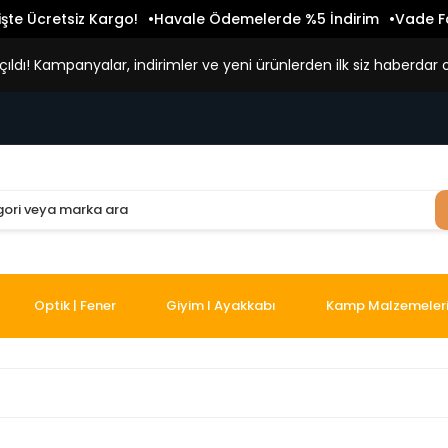
işte Ücretsiz Kargo!
Havale Ödemelerde %5 İndirim
Vade Fa
ldı! Kampanyalar, indirimler ve yeni ürünlerden ilk siz haberdar o
Optik | Fener
Giyim I Ayakkabı
Kamp Malzemeler