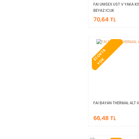
FAI UNISEX UST V YAKA KI
BEYAZ ICLIK
70,64 TL
T
O
K
T
A
Y
O
S
K
FAI BAYAN THERMAL ALT I
66,48 TL