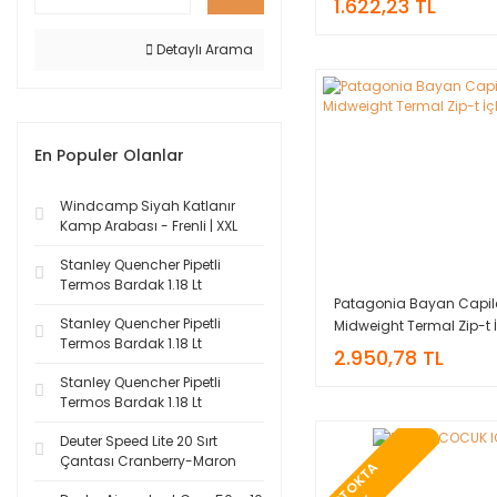
1.622,23 TL
Detaylı Arama
En Populer Olanlar
Windcamp Siyah Katlanır
Kamp Arabası - Frenli | XXL
Stanley Quencher Pipetli
Termos Bardak 1.18 Lt
Patagonia Bayan Capil
Stanley Quencher Pipetli
Midweight Termal Zip-t İ
Termos Bardak 1.18 Lt
2.950,78 TL
Stanley Quencher Pipetli
Termos Bardak 1.18 Lt
Deuter Speed Lite 20 Sırt
Çantası Cranberry-Maron
T
O
K
T
A
Y
O