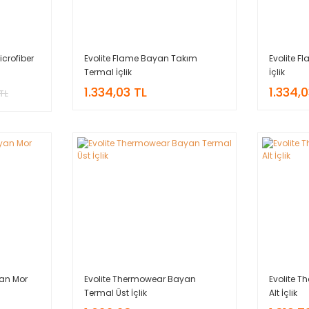
crofiber
Evolite Flame Bayan Takım
Evolite 
Termal İçlik
İçlik
1.334,03 TL
1.334,
TL
an Mor
Evolite Thermowear Bayan
Evolite 
Termal Üst İçlik
Alt İçlik