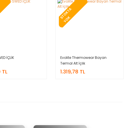
T
O
K
T
A
Y
O
S
K
ED İÇLİK
Evolite Thermowear Bayan
Termal Alt İçlik
 TL
1.319,78 TL