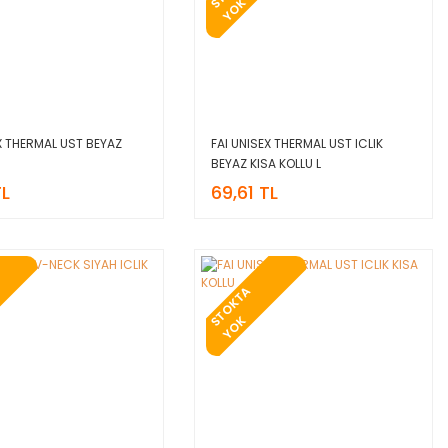
S
K
EX THERMAL UST BEYAZ
FAI UNISEX THERMAL UST ICLIK
BEYAZ KISA KOLLU L
TL
69,61 TL
T
O
K
T
A
Y
O
S
K