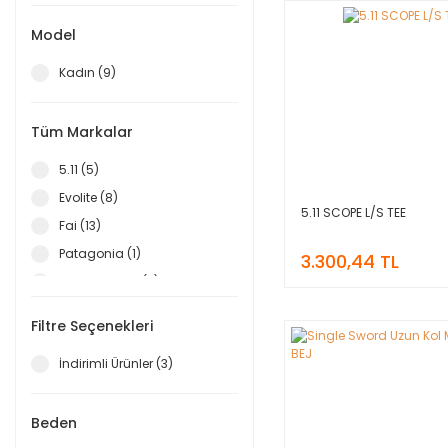
Model
Kadın (9)
Tüm Markalar
5.11 (5)
Evolite (8)
5.11 SCOPE L/S TEE
Fai (13)
Patagonia (1)
3.300,44 TL
Single Sword (3)
Termo Swed (2)
Filtre Seçenekleri
İndirimli Ürünler (3)
Beden