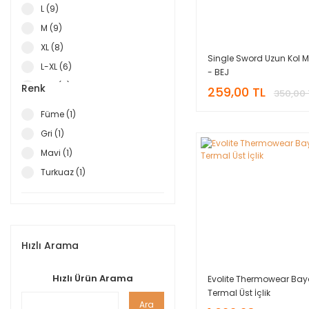
L (9)
M (9)
XL (8)
Single Sword Uzun Kol Mi
L-XL (6)
- BEJ
M-L (6)
Renk
259,00 TL
350,00 
S-M (6)
Füme (1)
S (4)
Gri (1)
XXL (4)
Mavi (1)
XXXL (3)
Turkuaz (1)
XL-2XL (2)
Hızlı Arama
Hızlı Ürün Arama
Evolite Thermowear Bay
Termal Üst İçlik
Ara