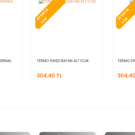
T
O
K
T
A
Y
O
T
O
K
T
A
Y
O
S
K
S
K
HERMAL
TERMO SWED BAYAN ALT ICLIK
TERMO SW
304,40 TL
304,40