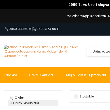
2999 TL ve Üzeri Alışver
📢
WhatsApp Kanalımız Açı
0850 333 50 61
0533 374 90 11
Kara Avı
Havalı I AirSoft
Atış & Taktik EKipmanları
Stoktakiler
İç Giyim
Giyim I Ayakkabı