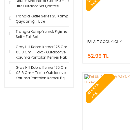
Deuter Aircontact Core 50 + 10
S
K
Litre Outdoor Sırt Çantası
Trangia Kettle Series 25 Kamp
Çaydanlığı 1 Litre
Trangia Kamp Yemek Pişirme
Seti - Full Set
FAI ALT COCUK ICLIK
Gray Hill Kobra Kemer 125 Cm
X 3.8 Cm - Taktik Outdoor ve
52,99 TL
Koruma Pantolon Kemeri Haki
Gray Hill Kobra Kemer 125 Cm
X 3.8 Cm - Taktik Outdoor ve
Koruma Pantolon Kemeri Bej
T
O
K
T
A
Y
O
S
K