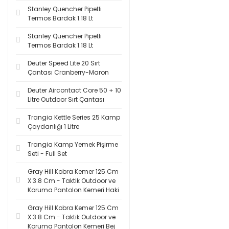
Stanley Quencher Pipetli
Termos Bardak 1.18 Lt
Stanley Quencher Pipetli
Termos Bardak 1.18 Lt
Deuter Speed Lite 20 Sırt
Çantası Cranberry-Maron
Deuter Aircontact Core 50 + 10
Litre Outdoor Sırt Çantası
Trangia Kettle Series 25 Kamp
Çaydanlığı 1 Litre
Trangia Kamp Yemek Pişirme
Seti - Full Set
Gray Hill Kobra Kemer 125 Cm
X 3.8 Cm - Taktik Outdoor ve
Koruma Pantolon Kemeri Haki
Gray Hill Kobra Kemer 125 Cm
X 3.8 Cm - Taktik Outdoor ve
Koruma Pantolon Kemeri Bej