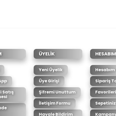
M
ÜYELİK
HESABIM
Yeni Üyelik
Hesabım
App
Üye Girişi
Sipariş T
i Satış
Şifremi Unuttum
Favoriler
esi
İletişim Formu
Sepetiniz
İade
Havale Bildirim
Kampany