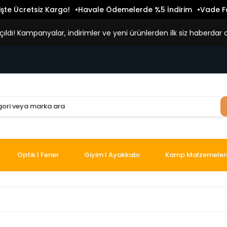
işte Ücretsiz Kargo!
Havale Ödemelerde %5 İndirim
Vade Fa
ldı! Kampanyalar, indirimler ve yeni ürünlerden ilk siz haberdar o
Optik | Fener
Giyim I Ayakkabı
Kamp Malzemeler