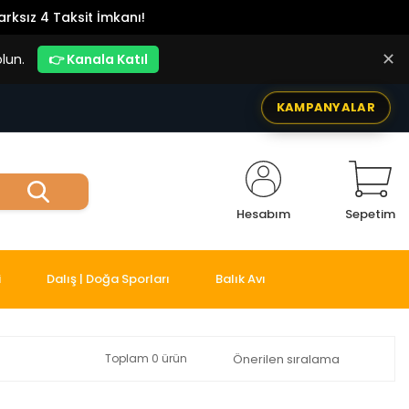
rksız 4 Taksit İmkanı!
✕
lun.
👉 Kanala Katıl
KAMPANYALAR
Hesabım
Sepetim
i
Dalış | Doğa Sporları
Balık Avı
Toplam 0 ürün