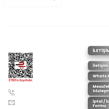
İLETİŞİ
İletişim
Whats 
Mesafel
Sözleşm
90850 333 50 61
İptal / 
ankara@ziganaav.com
Formu