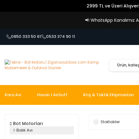
2999 TL ve Üzeri Alışver
📢
WhatsApp Kanalımız Açı
0850 333 50 61
0533 374 90 11
Kara Avı
Havalı I AirSoft
Atış & Taktik EKipmanları
Stoktakiler
Bot Motorları
Balık Avı