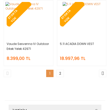
T
O
K
T
A
Y
O
T
O
K
T
A
Y
O
S
K
S
K
Vaude Sesvenna IV Outdoor
5.11 ACADIA DOWN VEST
Erkek Yelek 42971
8.399,00 TL
18.997,96 TL
1
2