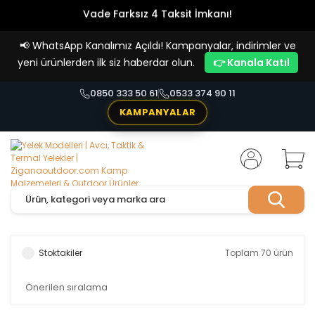
Vade Farksız 4 Taksit İmkanı!
📢
WhatsApp Kanalımız Açıldı! Kampanyalar, indirimler ve
yeni ürünlerden ilk siz haberdar olun.
👉 Kanala Katıl
0850 333 50 61
0533 374 90 11
KAMPANYALAR
Stoktakiler
Toplam 70 ürün