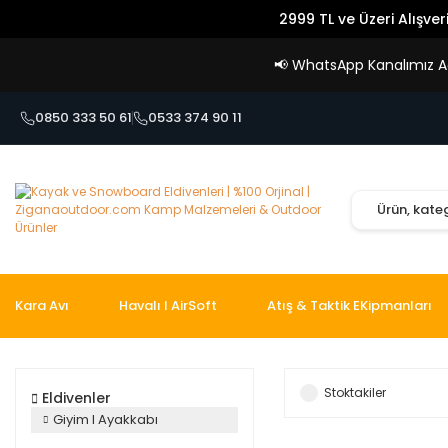
2999 TL ve Üzeri Alışver
📢
WhatsApp Kanalımız Açı
0850 333 50 61
0533 374 90 11
Kara Avı
Havalı I AirSoft
Atış & Taktik EKipmanları
Stoktakiler
Eldivenler
Giyim I Ayakkabı