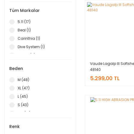
Tüm Markalar
5.11 (17)
Beal (1)
Carinthia (1)
Dive System (1)
Evolite (5)
Vaude Lagalp III Softshel
Ferrino (22)
Beden
48140
Grifone (3)
5.299,00 TL
M (48)
Ist Diving (2)
XL (47)
Mechanix Wear (4)
L (45)
MOG (7)
S (43)
Mountain Equipment (2)
XXL (21)
Patagonia (3)
XS (20)
Problue (2)
Renk
L-XL (6)
Seac Sub (8)