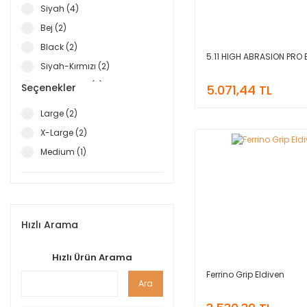
Siyah (4)
S-M (6)
Sonal (2)
Bej (2)
7 (5)
Square (2)
Black (2)
8 (5)
Sturm (12)
5.11 HIGH ABRASION PRO 
Siyah-Kırmızı (2)
9 (5)
Swisspo (5)
Siyah-Mavi (2)
Seçenekler
10 (3)
5.071,44 TL
VAUDE (3)
Grey (1)
11 (3)
Large (2)
Gri (1)
M-L (3)
X-Large (2)
Yeşil-Siyah (1)
6 (2)
Medium (1)
6,5 (2)
7,5 (2)
8,5 (2)
9,5 (2)
Hızlı Arama
junior (1)
Hızlı Ürün Arama
Ferrino Grip Eldiven
Ara