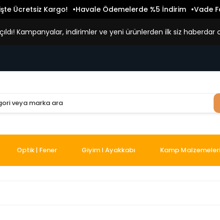
işte Ücretsiz Kargo!
Havale Ödemelerde %5 İndirim
Vade Fa
ldı! Kampanyalar, indirimler ve yeni ürünlerden ilk siz haberdar o
Optik | Fener
Giyim I Ayakkabı
Kamp Malzemeler