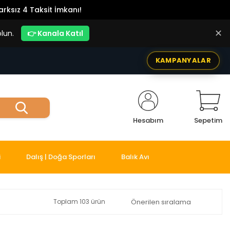
rksız 4 Taksit İmkanı!
✕
lun.
👉 Kanala Katıl
KAMPANYALAR
Hesabım
Sepetim
i
Dalış | Doğa Sporları
Balık Avı
Toplam 103 ürün