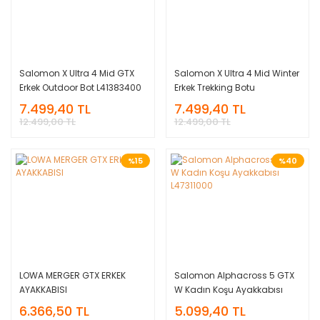
Salomon X Ultra 4 Mid GTX
Salomon X Ultra 4 Mid Winter
Erkek Outdoor Bot L41383400
Erkek Trekking Botu
L41355200
7.499,40 TL
7.499,40 TL
12.499,00 TL
12.499,00 TL
%15
%40
LOWA MERGER GTX ERKEK
Salomon Alphacross 5 GTX
AYAKKABISI
W Kadın Koşu Ayakkabısı
L47311000
6.366,50 TL
5.099,40 TL