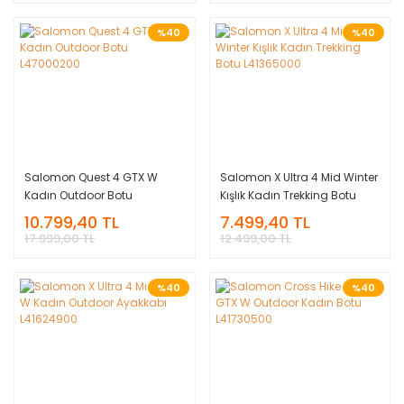
%40
%40
Salomon Quest 4 GTX W
Salomon X Ultra 4 Mid Winter
Kadın Outdoor Botu
Kışlık Kadın Trekking Botu
L47000200
L41365000
10.799,40 TL
7.499,40 TL
17.999,00 TL
12.499,00 TL
%40
%40