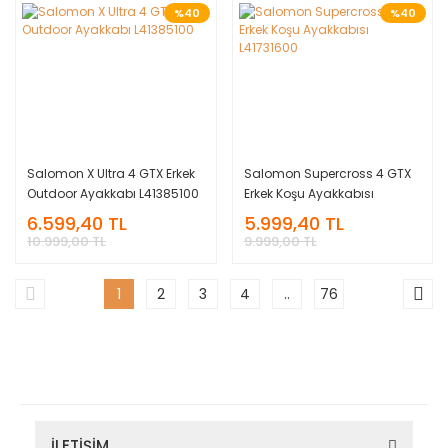
%40
%40
Salomon X Ultra 4 GTX Erkek
Salomon Supercross 4 GTX
Outdoor Ayakkabı L41385100
Erkek Koşu Ayakkabısı
L41731600
6.599,40 TL
5.999,40 TL
10.999,00 TL
9.999,00 TL
1
2
3
4
..
76
İLETİŞİM