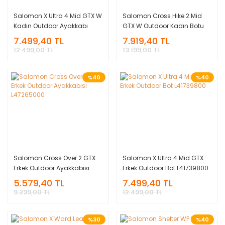
Salomon X Ultra 4 Mid GTX W
Salomon Cross Hike 2 Mid
Kadın Outdoor Ayakkabı
GTX W Outdoor Kadın Botu
L41624900
L41730500
7.499,40 TL
7.919,40 TL
12.499,00 TL
13.199,00 TL
%40
%40
Salomon Cross Over 2 GTX
Salomon X Ultra 4 Mid GTX
Erkek Outdoor Ayakkabısı
Erkek Outdoor Bot L41739800
L47265000
5.579,40 TL
7.499,40 TL
9.299,00 TL
12.499,00 TL
%30
%40