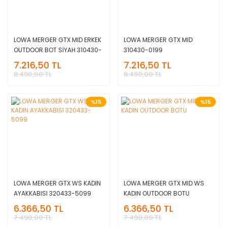
LOWA MERGER GTX MID ERKEK
LOWA MERGER GTX MID
OUTDOOR BOT SİYAH 310430-
310430-0199
0999
7.216,50 TL
7.216,50 TL
8.490,00 TL
8.490,00 TL
%15
%15
LOWA MERGER GTX WS KADIN
LOWA MERGER GTX MID WS
AYAKKABISI 320433-5099
KADIN OUTDOOR BOTU
6.366,50 TL
6.366,50 TL
7.490,00 TL
7.490,00 TL