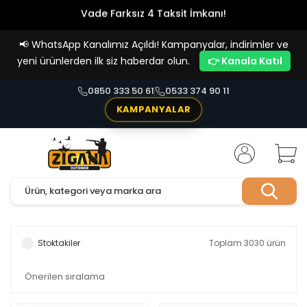
Vade Farksız 4 Taksit İmkanı!
📢
WhatsApp Kanalımız Açıldı! Kampanyalar, indirimler ve
yeni ürünlerden ilk siz haberdar olun.
👉 Kanala Katıl
0850 333 50 61
0533 374 90 11
KAMPANYALAR
Stoktakiler
Toplam 3030 ürün