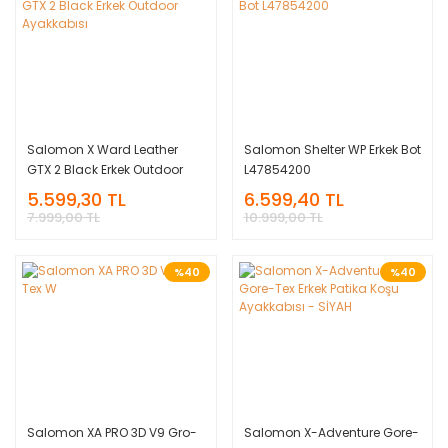
Salomon X Ward Leather
Salomon Shelter WP Erkek Bot
GTX 2 Black Erkek Outdoor
L47854200
Ayakkabısı
5.599,30 TL
6.599,40 TL
7.999,00 TL
10.999,00 TL
%40
%40
Salomon XA PRO 3D V9 Gro-
Salomon X-Adventure Gore-