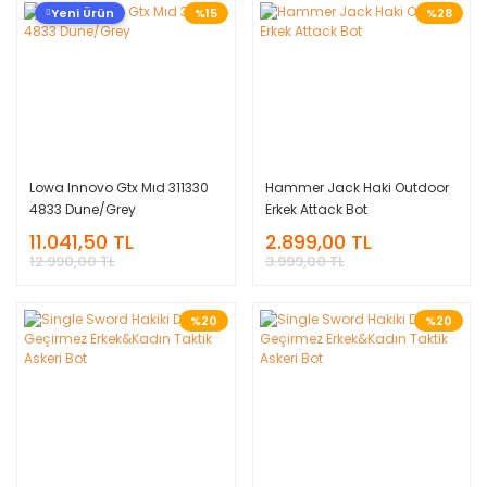
Yeni Ürün
%15
%28
Lowa Innovo Gtx Mıd 311330
Hammer Jack Haki Outdoor
4833 Dune/Grey
Erkek Attack Bot
11.041,50 TL
2.899,00 TL
12.990,00 TL
3.999,00 TL
%20
%20