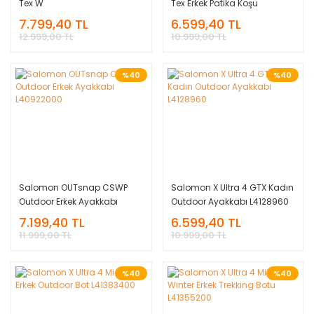
Tex W
Tex Erkek Patika Koşu
Ayakkabısı - SİYAH
7.799,40 TL
6.599,40 TL
12.999,00 TL
10.999,00 TL
%40
%40
Salomon OUTsnap CSWP
Salomon X Ultra 4 GTX Kadın
Outdoor Erkek Ayakkabı
Outdoor Ayakkabı L4128960
L40922000
7.199,40 TL
6.599,40 TL
11.999,00 TL
10.999,00 TL
%40
%40