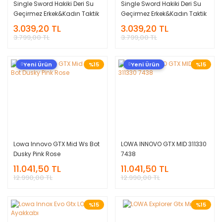
Single Sword Hakiki Deri Su
Single Sword Hakiki Deri Su
Geçirmez Erkek&Kadın Taktik
Geçirmez Erkek&Kadın Taktik
Askeri Bot
Askeri Bot
3.039,20 TL
3.039,20 TL
3.799,00 TL
3.799,00 TL
Yeni Ürün
%15
Yeni Ürün
%15
Lowa Innovo GTX Mid Ws Bot
LOWA INNOVO GTX MID 311330
Dusky Pink Rose
7438
11.041,50 TL
11.041,50 TL
12.990,00 TL
12.990,00 TL
%15
%15