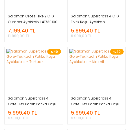
Salomon Cross Hike 2 GTX
Salomon Supercross 4 GTX
Outdoor Ayakkabı L41730100
Erkek Koşu Ayakkabı
L47119800
7.199,40 TL
5.999,40 TL
11.999,00 TL
9.999,00 TL
%40
%40
Salomon Supercross 4
Salomon Supercross 4
Gore-Tex Kadın Patika Koşu
Gore-Tex Kadın Patika Koşu
Ayakkabısı - Turkuaz
Ayakkabısı - Kiremit
5.999,40 TL
5.999,40 TL
9.999,00 TL
9.999,00 TL