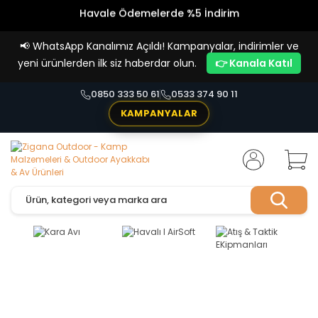
Havale Ödemelerde %5 İndirim
Vade Farksız 4 Taksit İmkanı!
📢
WhatsApp Kanalımız Açıldı! Kampanyalar, indirimler ve
yeni ürünlerden ilk siz haberdar olun.
👉 Kanala Katıl
0850 333 50 61
0533 374 90 11
KAMPANYALAR