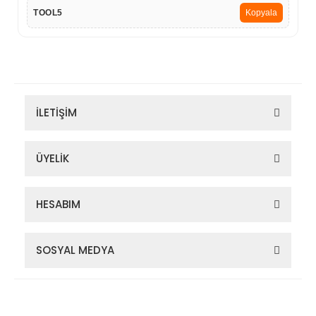
TOOL5
Kopyala
İLETİŞİM
ÜYELİK
HESABIM
SOSYAL MEDYA
Zigana Outdoor 2022 © Tüm Hakları Saklıdır. Kredi kartı bilgileriniz