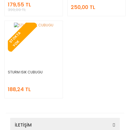
Feneri
179,55 TL
250,00 TL
399,00 TL
T
O
K
T
A
Y
O
S
K
STURM ISIK CUBUGU
188,24 TL
İLETİŞİM