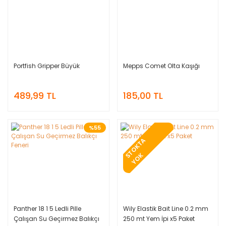
Portfish Gripper Büyük
Mepps Comet Olta Kaşığı
489,99 TL
185,00 TL
%55
T
O
K
T
A
Y
O
S
K
Panther 18 1 5 Ledli Pille
Wily Elastik Bait Line 0.2 mm
Çalışan Su Geçirmez Balıkçı
250 mt Yem İpi x5 Paket