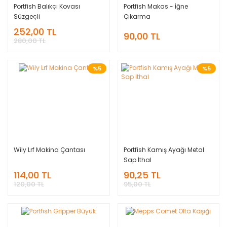
Portfish Balıkçı Kovası
Portfish Makas - İğne
Süzgeçli
Çıkarma
252,00 TL
90,00 TL
280,00 TL
%5
%5
Wily Lrf Makina Çantası
Portfish Kamış Ayağı Metal
Sap İthal
114,00 TL
90,25 TL
120,00 TL
95,00 TL