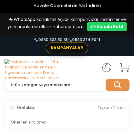
Vade Farksız 4 Taksit İmkanı!
📢
WhatsApp Kanalımız Açıldı! Kampanyalar, indirimler ve
yeni ürünlerden ilk siz haberdar olun.
👉 Kanala Katıl
0850 333 50 61
0533 374 90 11
KAMPANYALAR
Stoktakiler
Toplam 11 ürün