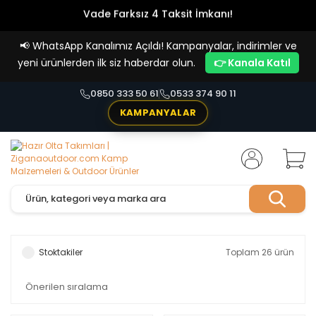
Vade Farksız 4 Taksit İmkanı!
📢
WhatsApp Kanalımız Açıldı! Kampanyalar, indirimler ve
yeni ürünlerden ilk siz haberdar olun.
👉 Kanala Katıl
0850 333 50 61
0533 374 90 11
KAMPANYALAR
Stoktakiler
Toplam 26 ürün