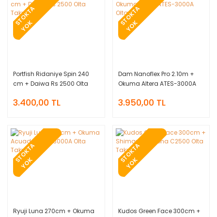
T
O
K
T
A
Y
O
T
O
K
T
A
Y
O
S
K
S
K
Portfish Ridaniye Spin 240
Dam Nanoflex Pro 2.10m +
cm + Daiwa Rs 2500 Olta
Okuma Altera ATES-3000A
Takımı
Olta Takımı
3.400,00 TL
3.950,00 TL
T
O
K
T
A
Y
O
T
O
K
T
A
Y
O
S
K
S
K
Ryuji Luna 270cm + Okuma
Kudos Green Face 300cm +