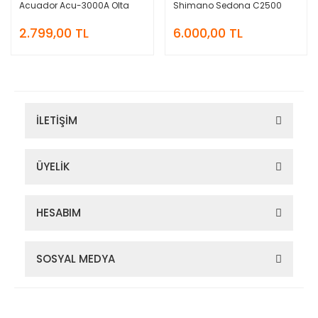
Acuador Acu-3000A Olta
Shimano Sedona C2500
Takımı
Olta Takımı
2.799,00 TL
6.000,00 TL
İLETİŞİM
ÜYELİK
HESABIM
SOSYAL MEDYA
Zigana Outdoor 2022 © Tüm Hakları Saklıdır. Kredi kartı bilgileriniz