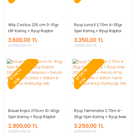
Wily Cactus 225 cm 0-10gr
Ryuji Luna II 2.70m 4-35gr
LRF Kamış + Ryuji Raptor
Spin Kamış + Ryuji Raptor
2000S 5+1BB Makara +
2000S 5+1BB Makara +
3.600,00 TL
3.350,00 TL
Kendo 4X İp Misina Sarılı +
Kendo 4X İp Misina Sarılı +
4.000,00 TL
3.500,00 TL
Silikon & Yemli Hazır LRF
Silikon & Yemli Kıyı Balıkçılığı
Balıkçılık Seti
Seti
T
O
K
T
A
Y
O
T
O
K
T
A
Y
O
S
K
S
K
Bauer Kojiro 270cm 10-40gr
Ryuji Terminator 2.70m 4-
Spin Kamış + Ryuji Raptor
35gr Spin Kamış + Ryuji Ares
2000S 5+1BB Makara +
3000 Makine + Kendo 4X İp
2.800,00 TL
3.250,00 TL
Kendo 4X İp Misina Sarılı +
Misina Sarılı + Silikon Yemli
3.200,00 TL
3.500,00 TL
Silikon & Yemli Kıyı Balıkçılığı
Profesyonel Kıyı Balıkçılığı Seti