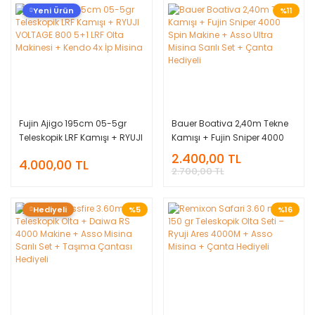
Yeni Ürün
%11
Fujin Ajigo 195cm 05-5gr
Bauer Boativa 2,40m Tekne
Teleskopik LRF Kamışı + RYUJI
Kamışı + Fujin Sniper 4000
VOLTAGE 800 5+1 LRF Olta
Spin Makine + Asso Ultra
2.400,00 TL
4.000,00 TL
Makinesi + Kendo 4x İp
Misina Sarılı Set + Çanta
2.700,00 TL
Misina
Hediyeli
Hediyeli
%5
%16