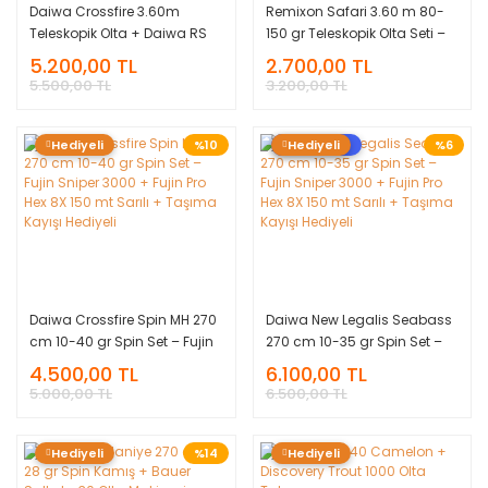
Daiwa Crossfire 3.60m
Remixon Safari 3.60 m 80-
Teleskopik Olta + Daiwa RS
150 gr Teleskopik Olta Seti –
4000 Makine + Asso Misina
Ryuji Ares 4000M + Asso
5.200,00 TL
2.700,00 TL
Sarılı Set + Taşıma Çantası
Misina + Çanta Hediyeli
5.500,00 TL
3.200,00 TL
Hediyeli
Hediyeli
%10
Yeni Ürün
Hediyeli
%6
Daiwa Crossfire Spin MH 270
Daiwa New Legalis Seabass
cm 10-40 gr Spin Set – Fujin
270 cm 10-35 gr Spin Set –
Sniper 3000 + Fujin Pro Hex
Fujin Sniper 3000 + Fujin Pro
4.500,00 TL
6.100,00 TL
8X 150 mt Sarılı + Taşıma
Hex 8X 150 mt Sarılı + Taşıma
5.000,00 TL
6.500,00 TL
Kayışı Hediyeli
Kayışı Hediyeli
Hediyeli
%14
Hediyeli