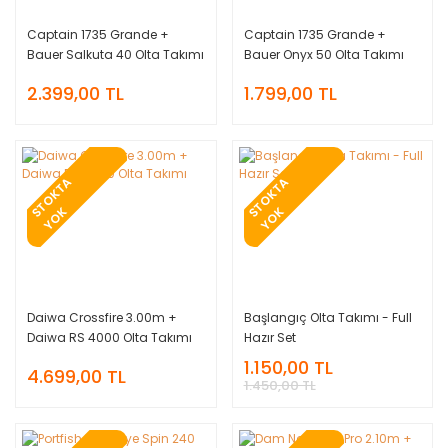
Captain 1735 Grande +
Captain 1735 Grande +
Bauer Salkuta 40 Olta Takımı
Bauer Onyx 50 Olta Takımı
2.399,00 TL
1.799,00 TL
T
O
K
T
A
Y
O
T
O
K
T
A
Y
O
S
K
S
K
Daiwa Crossfire 3.00m +
Başlangıç Olta Takımı - Full
Daiwa RS 4000 Olta Takımı
Hazır Set
1.150,00 TL
4.699,00 TL
1.450,00 TL