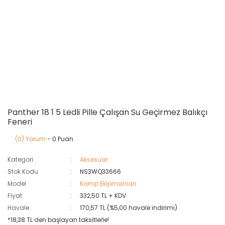
Panther 18 1 5 Ledli Pille Çalışan Su Geçirmez Balıkçı
Feneri
(0) Yorum
- 0 Puan
Kategori
Aksesuar
Stok Kodu
NS3WQ33666
Model
Kamp Ekipmanları
Fiyat
332,50 TL + KDV
Havale
170,57 TL (%5,00 havale indirimi)
*18,38 TL den başlayan taksitlerle!