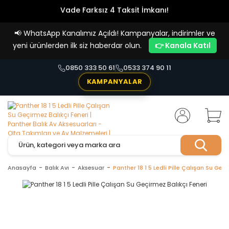
Vade Farksız 4 Taksit İmkanı!
📢
WhatsApp Kanalımız Açıldı! Kampanyalar, indirimler ve
yeni ürünlerden ilk siz haberdar olun.
👉 Kanala Katıl
0850 333 50 61
0533 374 90 11
KAMPANYALAR
Anasayfa
Balık Avı
Aksesuar
Panther 18 1 5 Ledli Pille Çalışan Su Geçi