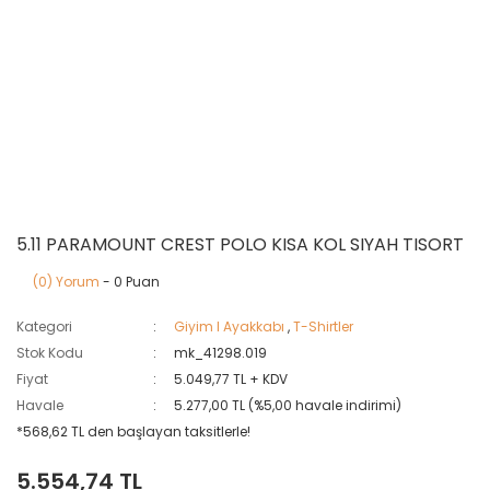
5.11 PARAMOUNT CREST POLO KISA KOL SIYAH TISORT
(0) Yorum
- 0 Puan
Kategori
Giyim I Ayakkabı
,
T-Shirtler
Stok Kodu
mk_41298.019
Fiyat
5.049,77 TL + KDV
Havale
5.277,00 TL (%5,00 havale indirimi)
*568,62 TL den başlayan taksitlerle!
5.554,74 TL