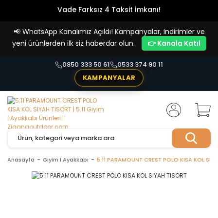
Vade Farksız 4 Taksit İmkanı!
📢
WhatsApp Kanalımız Açıldı! Kampanyalar, indirimler ve
yeni ürünlerden ilk siz haberdar olun.
👉 Kanala Katıl
0850 333 50 61
0533 374 90 11
KAMPANYALAR
Anasayfa
Giyim I Ayakkabı
5.11 PARAMOUNT CREST POLO KISA KOL SIY