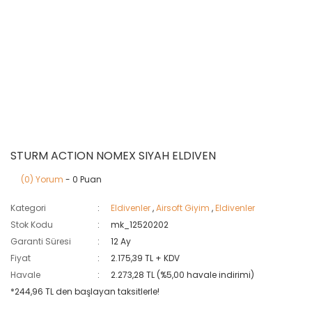
STURM ACTION NOMEX SIYAH ELDIVEN
(0) Yorum
- 0 Puan
Kategori
Eldivenler
,
Airsoft Giyim
,
Eldivenler
Stok Kodu
mk_12520202
Garanti Süresi
12 Ay
Fiyat
2.175,39 TL + KDV
Havale
2.273,28 TL (%5,00 havale indirimi)
*244,96 TL den başlayan taksitlerle!