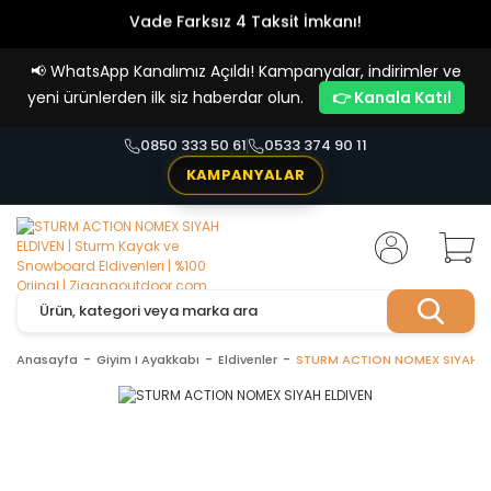
Vade Farksız 4 Taksit İmkanı!
📢
WhatsApp Kanalımız Açıldı! Kampanyalar, indirimler ve
yeni ürünlerden ilk siz haberdar olun.
👉 Kanala Katıl
0850 333 50 61
0533 374 90 11
KAMPANYALAR
Anasayfa
Giyim I Ayakkabı
Eldivenler
STURM ACTION NOMEX SIYAH E