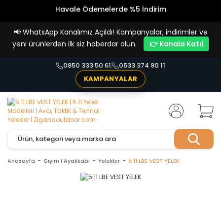
Havale Ödemelerde %5 İndirim
Vade Farksız 4 Taksit İmkanı!
📢
WhatsApp Kanalımız Açıldı! Kampanyalar, indirimler ve
yeni ürünlerden ilk siz haberdar olun.
👉 Kanala Katıl
0850 333 50 61
0533 374 90 11
KAMPANYALAR
Anasayfa
Giyim I Ayakkabı
Yelekler
5.11 LBE VEST YELEK