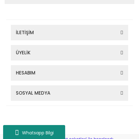
İLETİŞİM
ÜYELİK
HESABIM
SOSYAL MEDYA
Zigana Outdoor 2022 © Tüm Hakları Saklıdır. Kredi kartı bilgileriniz
256bit SSL sertifikası ile korunmaktadır.
Whatsapp Bilgi
ile