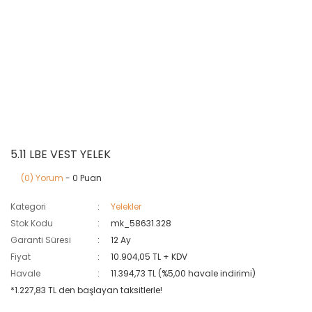
5.11 LBE VEST YELEK
(0) Yorum
- 0 Puan
Kategori
Yelekler
Stok Kodu
mk_58631.328
Garanti Süresi
12 Ay
Fiyat
10.904,05 TL + KDV
Havale
11.394,73 TL (%5,00 havale indirimi)
*1.227,83 TL den başlayan taksitlerle!