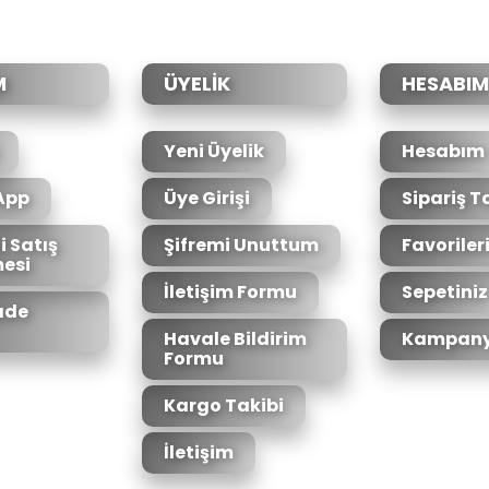
Yorum Yaz
M
ÜYELİK
HESABIM
Yeni Üyelik
Hesabım
App
Üye Girişi
Sipariş T
i Satış
Şifremi Unuttum
Favoriler
esi
Gönder
İletişim Formu
Sepetiniz
İade
Havale Bildirim
Kampany
Formu
Kargo Takibi
İletişim