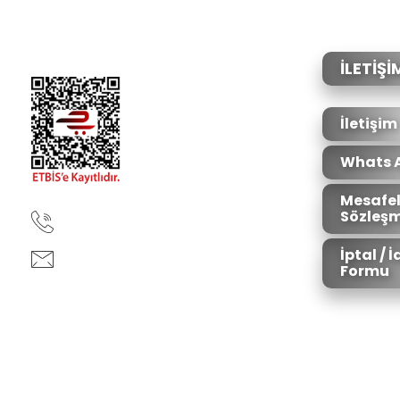
Ürün resmi kalitesiz, bozuk veya görüntülenemiyor.
Ürün açıklamasında eksik bilgiler bulunuyor.
Ürün bilgilerinde hatalar bulunuyor.
İLETİŞİ
Ürün fiyatı diğer sitelerden daha pahalı.
Bu ürüne benzer farklı alternatifler olmalı.
İletişim
Whats 
Mesafel
Sözleşm
90850 333 50 61
İptal / 
ankara@ziganaav.com
Formu