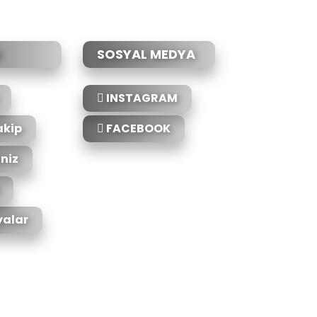
SOSYAL MEDYA
INSTAGRAM
akip
FACEBOOK
iniz
alar