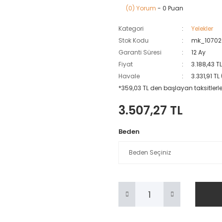
(0) Yorum
- 0 Puan
Kategori
Yelekler
Stok Kodu
mk_10702
Garanti Süresi
12 Ay
Fiyat
3.188,43 T
Havale
3.331,91 T
*359,03 TL den başlayan taksitlerle
3.507,27 TL
Beden