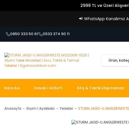
2999 TL ve Üzeri Alışver
📢
WhatsApp Kanalımız Açı
0850 333 50 61
0533 374 90 11
Kara Avı
Havalı I AirSoft
Atış & Taktik EKipmanları
Anasayfa
Giyim I Ayakkabı
Yelekler
STURM JAGD-U.ANGLERWESTE 