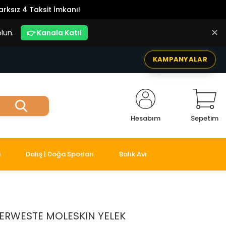
rksız 4 Taksit İmkanı!
✕
lun.
👉 Kanala Katıl
KAMPANYALAR
Hesabım
Sepetim
i
Dalış | Doğa Sporları
Balık Avı
ERWESTE MOLESKIN YELEK