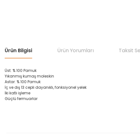
Ürün Bilgisi
Ürün Yorumları
Taksit S
Üst: % 100 Pamuk
Yıkanmış kumaş moleskin
Astar:
% 100 Pamuk
İç ve dış 13 cepli dayanıklı, fonksiyonel yelek
İki
katlı
işleme
Güçlü
fermuarlar
Bu ürünün fiyat bilgisi, resim, ürün açıklamalarında ve diğer konular
Görüş ve önerileriniz için teşekkür ederiz.