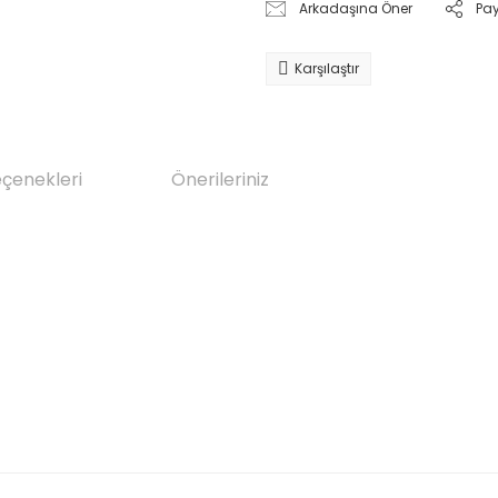
Arkadaşına Öner
Pa
Karşılaştır
eçenekleri
Önerileriniz
da yetersiz gördüğünüz noktaları öneri formunu kullanarak tarafımıza il
Bu ürüne ilk yorumu siz yapın!