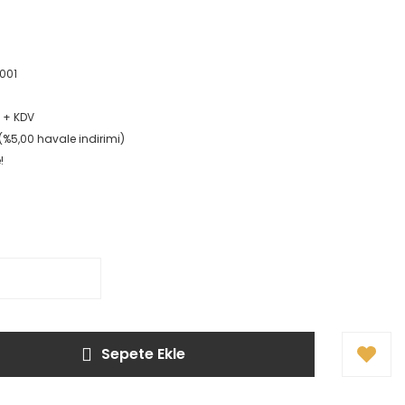
001
L + KDV
L (%5,00 havale indirimi)
!
Sepete Ekle