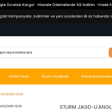
işte Ücretsiz Kargo!
Havale Ödemelerde %5 İndirim
Vade Fa
ldı! Kampanyalar, indirimler ve yeni ürünlerden ilk siz haberdar o
Optik | Fener
Giyim I Ayakkabı
Kamp Malzemeler
MOLESKIN YELEK
STURM JAGD-U.ANGL