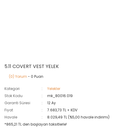
5.11 COVERT VEST YELEK
(0) Yorum
- 0 Puan
Kategori
Yelekler
Stok Kodu
mk_80016.019
Garanti Süresi
12 Ay
Fiyat
7.683,73 TL + KDV
Havale
8.029,49 TL (%5,00 havale indirimi)
*865,21 TL den başlayan taksitlerle!