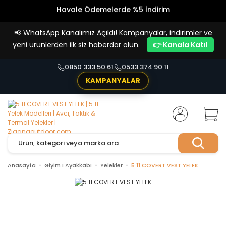
Havale Ödemelerde %5 İndirim
Vade Farksız 4 Taksit İmkanı!
📢
WhatsApp Kanalımız Açıldı! Kampanyalar, indirimler ve
yeni ürünlerden ilk siz haberdar olun.
👉 Kanala Katıl
0850 333 50 61
0533 374 90 11
KAMPANYALAR
Anasayfa
Giyim I Ayakkabı
Yelekler
5.11 COVERT VEST YELEK