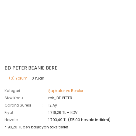
BD PETER BEANIE BERE
(0) Yorum
- 0 Puan
Kategori
Şapkalar ve Bereler
Stok Kodu
mk_BD.PETER
Garanti Süresi
12 Ay
Fiyat
1.716,26 TL + KDV
Havale
1.793,49 TL (%5,00 havale indirimi)
*193,26 TL den başlayan taksitlerle!