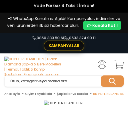
Vade Farksız 4 Taksit İmkanı!
📢
WhatsApp Kanalımız Açıldı! Kampanyalar, indirimler ve
yeni ürünlerden ilk siz haberdar olun.
👉 Kanala Katıl
0850 333 50 61
0533 374 90 11
KAMPANYALAR
Anasayfa
Giyim I Ayakkabı
Şapkalar ve Bereler
BD PETER BEANIE BERE