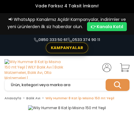
Vade Farksız 4 Taksit İmkanı!
📢
WhatsApp Kanalımız Açıldı! Kampanyalar, indirimler ve
yeni ürünlerden ilk siz haberdar olun.
👉 Kanala Katıl
0850 333 50 61
0533 374 90 11
KAMPANYALAR
Anasayfa
Balık Avı
Wily Hummer 8 Kat İp Misina 150 mt Yeşil