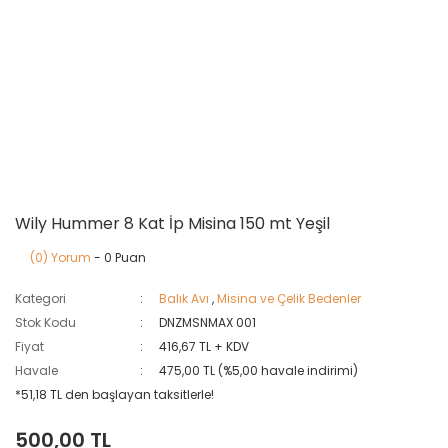
Wily Hummer 8 Kat İp Misina 150 mt Yeşil
(0) Yorum
- 0 Puan
Kategori
Balık Avı
,
Misina ve Çelik Bedenler
Stok Kodu
DNZMSNMAX 001
Fiyat
416,67 TL + KDV
Havale
475,00 TL (%5,00 havale indirimi)
*51,18 TL den başlayan taksitlerle!
500,00 TL