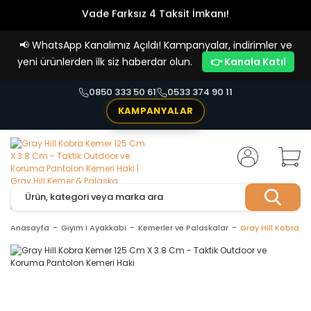
Vade Farksız 4 Taksit İmkanı!
📢
WhatsApp Kanalımız Açıldı! Kampanyalar, indirimler ve
yeni ürünlerden ilk siz haberdar olun.
👉 Kanala Katıl
0850 333 50 61
0533 374 90 11
KAMPANYALAR
Anasayfa
Giyim I Ayakkabı
Kemerler ve Palaskalar
Gray Hill Kobra 