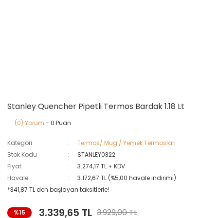
Stanley Quencher Pipetli Termos Bardak 1.18 Lt
(0) Yorum
- 0 Puan
Kategori
Termos/ Mug / Yemek Termosları
Stok Kodu
STANLEY0322
Fiyat
3.274,17 TL + KDV
Havale
3.172,67 TL (%5,00 havale indirimi)
*341,87 TL den başlayan taksitlerle!
3.339,65 TL
3.929,00 TL
%15