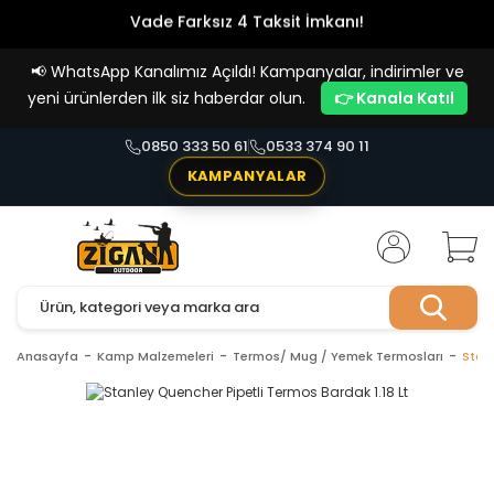
Vade Farksız 4 Taksit İmkanı!
📢
WhatsApp Kanalımız Açıldı! Kampanyalar, indirimler ve
yeni ürünlerden ilk siz haberdar olun.
👉 Kanala Katıl
0850 333 50 61
0533 374 90 11
KAMPANYALAR
Anasayfa
Kamp Malzemeleri
Termos/ Mug / Yemek Termosları
Stanl