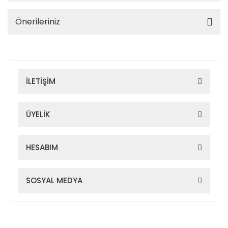
Önerileriniz
İLETİŞİM
ÜYELİK
HESABIM
SOSYAL MEDYA
Zigana Outdoor 2022 © Tüm Hakları Saklıdır. Kredi kartı bilgileriniz