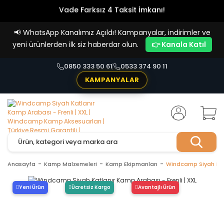
Vade Farksız 4 Taksit İmkanı!
📢
WhatsApp Kanalımız Açıldı! Kampanyalar, indirimler ve
yeni ürünlerden ilk siz haberdar olun.
👉 Kanala Katıl
0850 333 50 61
0533 374 90 11
KAMPANYALAR
Anasayfa
Kamp Malzemeleri
Kamp Ekipmanları
Windcamp Siyah Katl
Yeni Ürün
Ücretsiz Kargo
Avantajlı Ürün