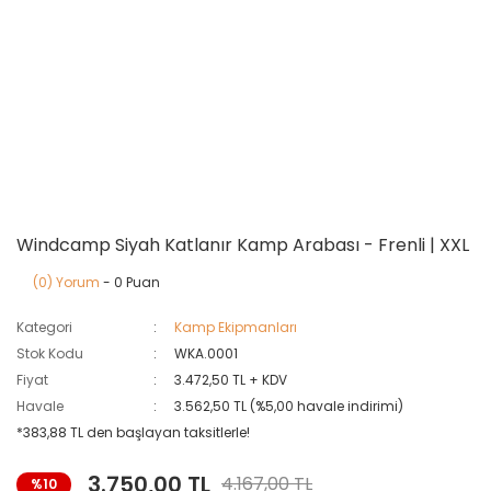
Windcamp Siyah Katlanır Kamp Arabası - Frenli | XXL
(0) Yorum
- 0 Puan
Kategori
Kamp Ekipmanları
Stok Kodu
WKA.0001
Fiyat
3.472,50 TL + KDV
Havale
3.562,50 TL (%5,00 havale indirimi)
*383,88 TL den başlayan taksitlerle!
3.750,00 TL
4.167,00 TL
%10