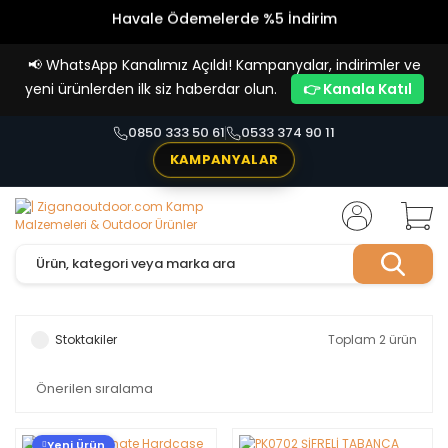
Havale Ödemelerde %5 İndirim
Vade Farksız 4 Taksit İmkanı!
📢
WhatsApp Kanalımız Açıldı! Kampanyalar, indirimler ve
yeni ürünlerden ilk siz haberdar olun.
👉 Kanala Katıl
0850 333 50 61
0533 374 90 11
KAMPANYALAR
Stoktakiler
Toplam 2 ürün
Yeni Ürün