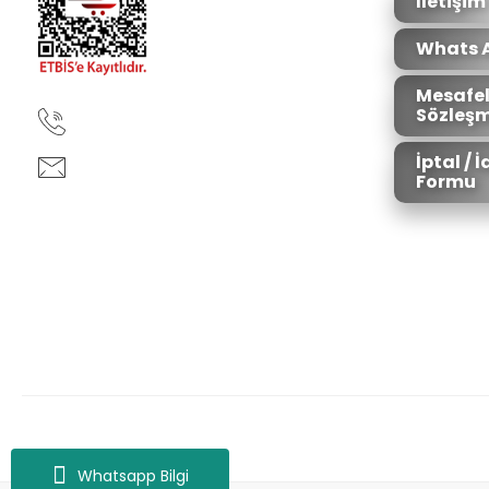
İletişim
Whats 
Mesafel
Sözleşm
90850 333 50 61
İptal / 
ankara@ziganaav.com
Formu
Zigana Outdoor 2022 © Tüm Hakları Saklıdır. Kredi kartı bilgileriniz 25
Whatsapp Bilgi