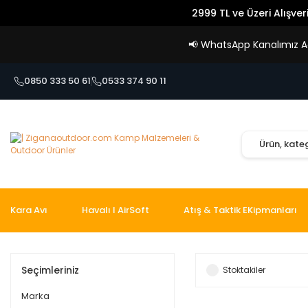
2999 TL ve Üzeri Alışver
📢
WhatsApp Kanalımız Açı
0850 333 50 61
0533 374 90 11
Kara Avı
Havalı I AirSoft
Atış & Taktik EKipmanları
Seçimleriniz
Stoktakiler
Marka