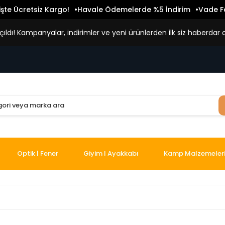
işte Ücretsiz Kargo!
Havale Ödemelerde %5 İndirim
Vade Fa
ldı! Kampanyalar, indirimler ve yeni ürünlerden ilk siz haberdar o
Optik | Fener
Giyim I Ayakkabı
Kamp Malzemeler