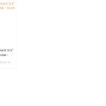
n5 13.5''
üfek -
5,00 TL