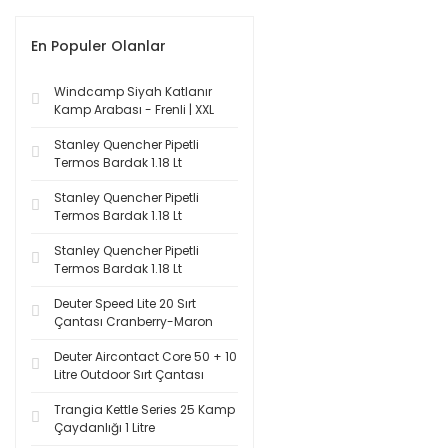
En Populer Olanlar
Windcamp Siyah Katlanır
Kamp Arabası - Frenli | XXL
Stanley Quencher Pipetli
Termos Bardak 1.18 Lt
Stanley Quencher Pipetli
Termos Bardak 1.18 Lt
Stanley Quencher Pipetli
Termos Bardak 1.18 Lt
Deuter Speed Lite 20 Sırt
Çantası Cranberry-Maron
Deuter Aircontact Core 50 + 10
Litre Outdoor Sırt Çantası
Trangia Kettle Series 25 Kamp
Çaydanlığı 1 Litre