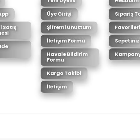
Yeni Üyelik
Hesabım
App
Üye Girişi
Sipariş T
i Satış
Şifremi Unuttum
Favoriler
esi
İletişim Formu
Sepetiniz
İade
Havale Bildirim
Kampany
Formu
Kargo Takibi
İletişim
6bit SSL sertifikası ile korunmaktadır.