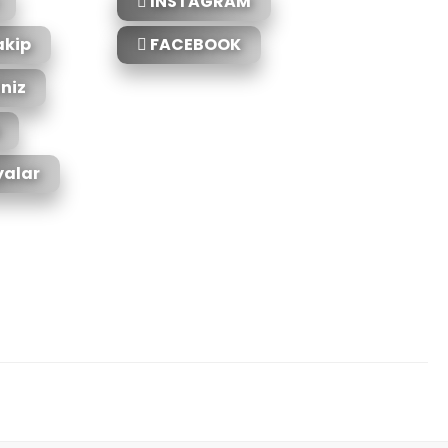
INSTAGRAM
akip
FACEBOOK
iniz
alar