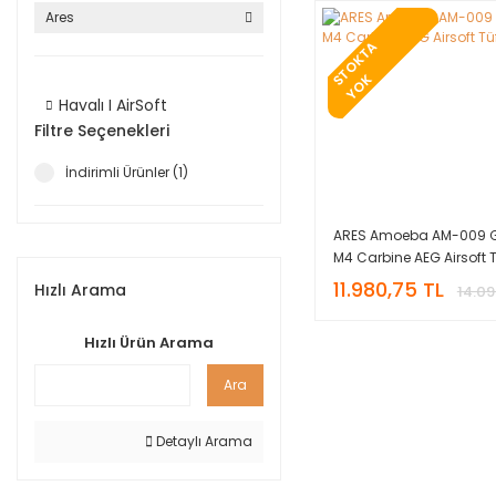
Ares
T
O
K
T
A
Y
O
S
K
Havalı I AirSoft
Filtre Seçenekleri
İndirimli Ürünler (1)
ARES Amoeba AM-009 Ge
M4 Carbine AEG Airsoft T
Siyah
11.980,75 TL
Hızlı Arama
14.09
Hızlı Ürün Arama
Ara
Detaylı Arama