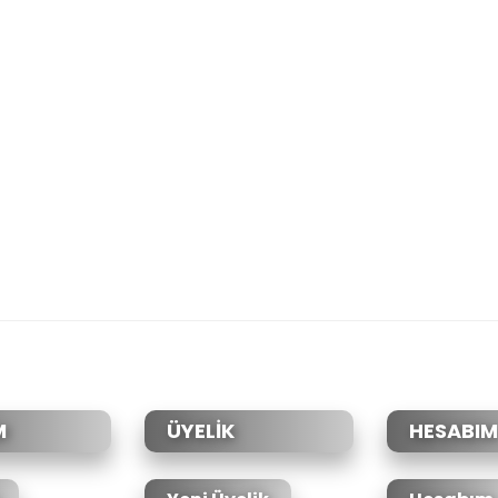
M
ÜYELİK
HESABIM