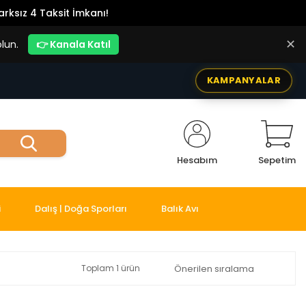
rksız 4 Taksit İmkanı!
✕
lun.
👉 Kanala Katıl
KAMPANYALAR
Hesabım
Sepetim
i
Dalış | Doğa Sporları
Balık Avı
Toplam 1 ürün