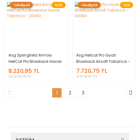
Hediyeli
%20
Hediyeli
%10
Asg Springfield Armory
Asg Hellcat Pro Siyah
HellCat Pro Blowback Havalı
Blowback Airsoft Tabanca -
Tabanca - 20083
20084
8.220,95 TL
7.720,75 TL
10.276,19 TL
8.578,61 TL
1
2
3