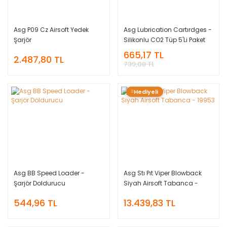
Asg P09 Cz Airsoft Yedek
Asg Lubrication Cartırdges -
Şarjör
Silikonlu CO2 Tüp 5'Li Paket
665,17 TL
2.487,80 TL
739,08 TL
Hediyeli
Asg BB Speed Loader -
Asg Stı Pıt Viper Blowback
Şarjör Doldurucu
Siyah Airsoft Tabanca -
19953
544,96 TL
13.439,83 TL