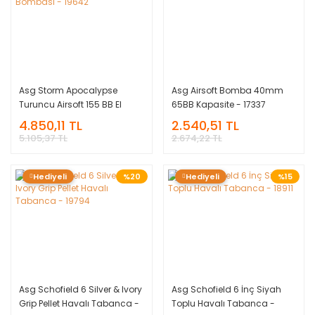
Asg Storm Apocalypse
Asg Airsoft Bomba 40mm
Turuncu Airsoft 155 BB El
65BB Kapasite - 17337
Bombası - 19642
4.850,11 TL
2.540,51 TL
5.105,37 TL
2.674,22 TL
Hediyeli
%20
Hediyeli
%15
Asg Schofield 6 Silver & Ivory
Asg Schofield 6 İnç Siyah
Grip Pellet Havalı Tabanca -
Toplu Havalı Tabanca -