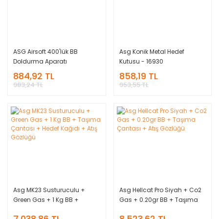
ASG Airsoft 400'lük BB
Asg Konik Metal Hedef
Doldurma Aparatı
Kutusu - 16930
884,92 TL
858,19 TL
983,24 TL
953,55 TL
Asg MK23 Susturuculu +
Asg Hellcat Pro Siyah + Co2
Green Gas + 1 Kg BB +
Gas + 0.20gr BB + Taşıma
Taşıma Çantası + Hedef
Çantası + Atış Gözlüğü
7.038,86 TL
8.523,62 TL