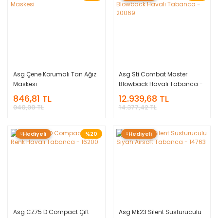
Asg Çene Korumalı Tan Ağız
Asg Sti Combat Master
Maskesi
Blowback Havalı Tabanca -
20069
846,81 TL
12.939,68 TL
940,90 TL
14.377,42 TL
Hediyeli
%20
Hediyeli
Asg CZ75 D Compact Çift
Asg Mk23 Silent Susturuculu