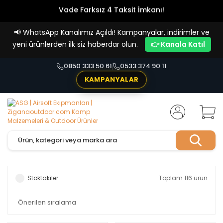
Vade Farksız 4 Taksit İmkanı!
📢
WhatsApp Kanalımız Açıldı! Kampanyalar, indirimler ve
yeni ürünlerden ilk siz haberdar olun.
👉 Kanala Katıl
0850 333 50 61
0533 374 90 11
KAMPANYALAR
Stoktakiler
Toplam 116 ürün