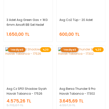
3 Adet Asg Green Gas + 1KG
Asg Co2 Tüp - 20 Adet
6mm Airsoft BB Set Hedef
Kağıdı Hediyeli
1.650,00 TL
600,00 TL
Hediyeli
%20
Hediyeli
%20
Asg Cz SP01 Shadow Siyah
Asg Bersa Thunder 9 Pro
Havalı Tabanca - 17526
Havalı Tabanca - 17302
4.575,26 TL
3.645,69 TL
5.719,07 TL
4.557,11 TL