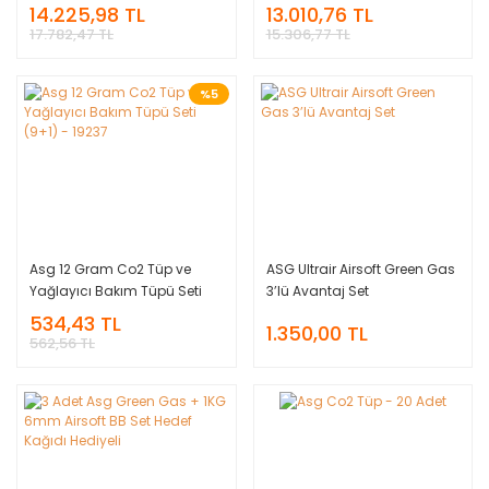
19794
18911
14.225,98 TL
13.010,76 TL
17.782,47 TL
15.306,77 TL
%5
Asg 12 Gram Co2 Tüp ve
ASG Ultrair Airsoft Green Gas
Yağlayıcı Bakım Tüpü Seti
3’lü Avantaj Set
(9+1) - 19237
534,43 TL
1.350,00 TL
562,56 TL