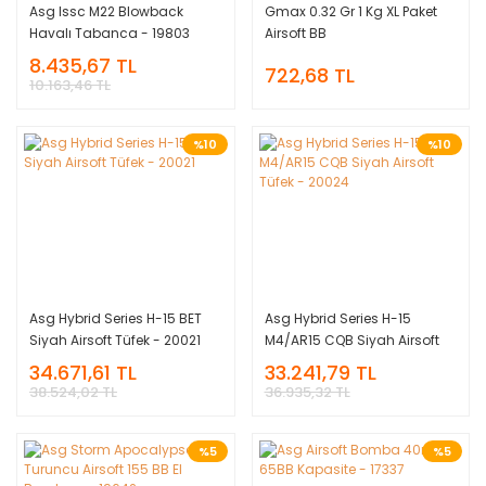
Asg Issc M22 Blowback
Gmax 0.32 Gr 1 Kg XL Paket
Havalı Tabanca - 19803
Airsoft BB
8.435,67 TL
722,68 TL
10.163,46 TL
%10
%10
Asg Hybrid Series H-15 BET
Asg Hybrid Series H-15
Siyah Airsoft Tüfek - 20021
M4/AR15 CQB Siyah Airsoft
Tüfek - 20024
34.671,61 TL
33.241,79 TL
38.524,02 TL
36.935,32 TL
%5
%5