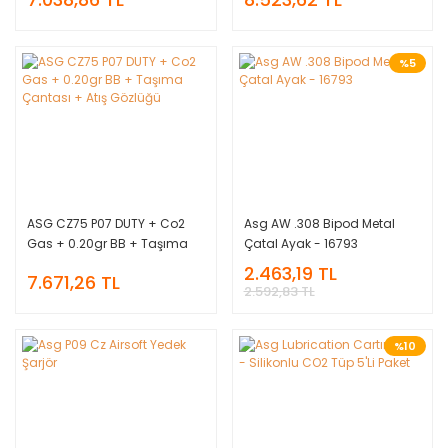
Kağıdı + Atış Gözlüğü
%5
ASG CZ75 P07 DUTY + Co2
Asg AW .308 Bipod Metal
Gas + 0.20gr BB + Taşıma
Çatal Ayak - 16793
Çantası + Atış Gözlüğü
2.463,19 TL
7.671,26 TL
2.592,83 TL
%10