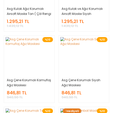
Asg Kulak Ağız Korumalı
Asg Kulak ve Ağız Korumalı
Airsoft Maske Tan ( Çöl Rengi
Airsoft Maske Siyah
)
1.295,21 TL
1.295,21 TL
1.439,12 TL
1.439,12 TL
%10
%10
Asg Çene Korumalı Kamuflaj
Asg Çene Korumalı Siyah
Ağız Maskesi
Ağız Maskesi
846,81 TL
846,81 TL
940,90 TL
940,90 TL
%10
Hediyeli
%10