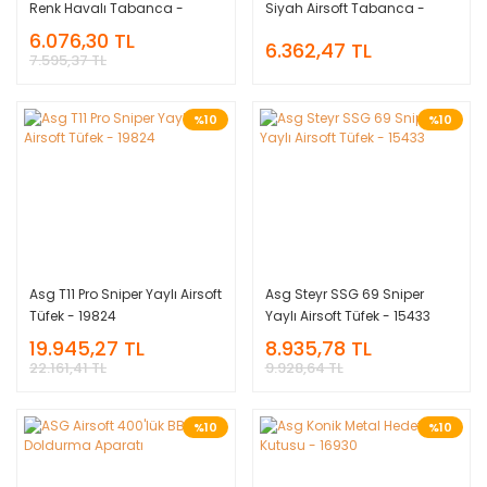
Renk Havalı Tabanca -
Siyah Airsoft Tabanca -
16200
14763
6.076,30 TL
6.362,47 TL
7.595,37 TL
%10
%10
Asg T11 Pro Sniper Yaylı Airsoft
Asg Steyr SSG 69 Sniper
Tüfek - 19824
Yaylı Airsoft Tüfek - 15433
19.945,27 TL
8.935,78 TL
22.161,41 TL
9.928,64 TL
%10
%10