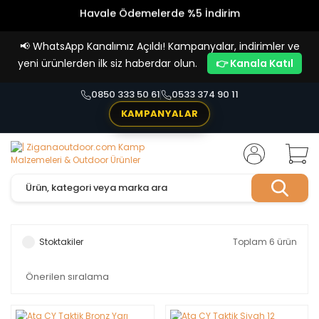
Havale Ödemelerde %5 İndirim
Vade Farksız 4 Taksit İmkanı!
📢
WhatsApp Kanalımız Açıldı! Kampanyalar, indirimler ve
yeni ürünlerden ilk siz haberdar olun.
👉 Kanala Katıl
0850 333 50 61
0533 374 90 11
KAMPANYALAR
Stoktakiler
Toplam 6 ürün