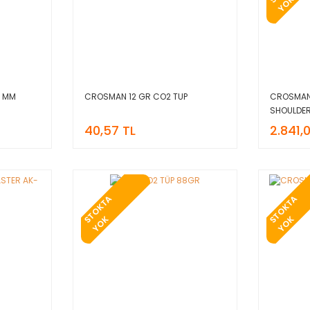
S
K
5 MM
CROSMAN 12 GR CO2 TUP
CROSMAN
SHOULDER
40,57 TL
2.841,0
T
O
K
T
A
Y
O
T
O
K
T
A
Y
O
S
K
S
K