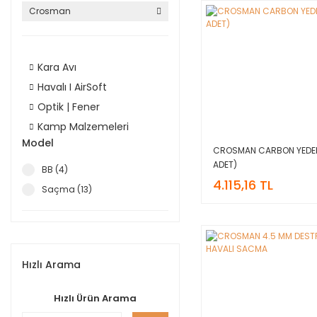
Crosman
Kara Avı
Havalı I AirSoft
Optik | Fener
Kamp Malzemeleri
Model
CROSMAN CARBON YEDEK
ADET)
BB (4)
4.115,16 TL
Saçma (13)
Hızlı Arama
Hızlı Ürün Arama