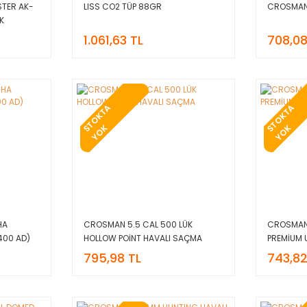
TER AK-
LISS CO2 TÜP 88GR
CROSMAN 
K
1.061,63 TL
708,08
T
O
K
T
A
Y
O
T
O
K
T
A
Y
O
S
K
S
K
HA
CROSMAN 5.5 CAL 500 LÜK
CROSMAN 
400 AD)
HOLLOW POİNT HAVALI SAÇMA
PREMİUM 
795,98 TL
743,82