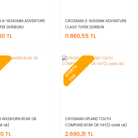
 4-16X40MM ADVENTURE
CROSMAN 3-9x50MM ADVANTURE
FEK DURBUNU
CLASS TUFEK DURBUN
60 TL
11.860,55 TL
T
O
K
T
A
Y
O
S
K
 WILDHORN BOW OK
CROSMAN UPLAND TOUTH
t ok)
COMPUND BOW OK YAY(2 adet ok)
50 TL
2.690,31 TL