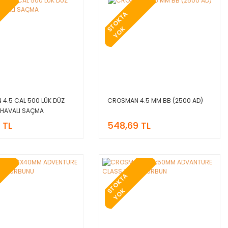
T
O
K
T
A
Y
O
S
K
4.5 CAL 500 LÜK DÜZ
CROSMAN 4.5 MM BB (2500 AD)
U HAVALI SAÇMA
 TL
548,69 TL
T
O
K
T
A
Y
O
S
K