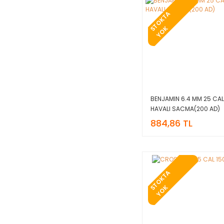
T
O
K
T
A
Y
O
S
K
BENJAMIN 6.4 MM 25 CA
HAVALI SACMA(200 AD)
884,86 TL
T
O
K
T
A
Y
O
S
K