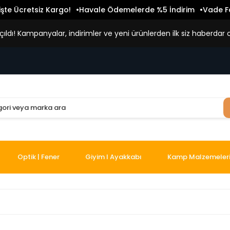
işte Ücretsiz Kargo!
Havale Ödemelerde %5 İndirim
Vade Fa
ldı! Kampanyalar, indirimler ve yeni ürünlerden ilk siz haberdar o
Optik | Fener
Giyim I Ayakkabı
Kamp Malzemeler