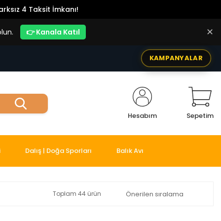
rksız 4 Taksit İmkanı!
✕
lun.
👉 Kanala Katıl
KAMPANYALAR
Hesabım
Sepetim
i
Dalış | Doğa Sporları
Balık Avı
Toplam 44 ürün