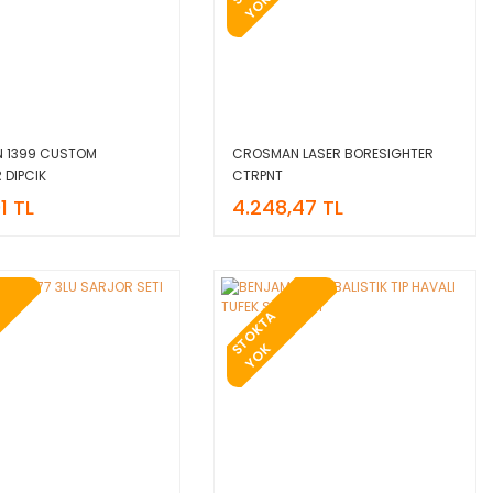
S
K
 1399 CUSTOM
CROSMAN LASER BORESIGHTER
 DIPCIK
CTRPNT
1 TL
4.248,47 TL
T
O
K
T
A
Y
O
S
K