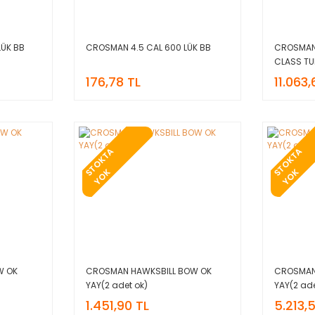
LÜK BB
CROSMAN 4.5 CAL 600 LÜK BB
CROSMAN
CLASS TU
176,78 TL
11.063,
T
O
K
T
A
Y
O
T
O
K
T
A
Y
O
S
K
S
K
W OK
CROSMAN HAWKSBILL BOW OK
CROSMAN
YAY(2 adet ok)
YAY(2 ade
1.451,90 TL
5.213,