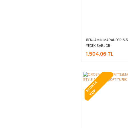
BENJAMIN MARAUDER 5.
YEDEK SARJOR
1.504,06 TL
T
O
K
T
A
Y
O
S
K