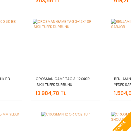
353,56 TL
619,21 
LİK BB
CROSMAN GAME TAG 3-12X40R
BENJAMIN
ISIKLI TUFEK DURBUNU
YEDEK SA
13.984,78 TL
1.504,
T
O
K
T
A
Y
O