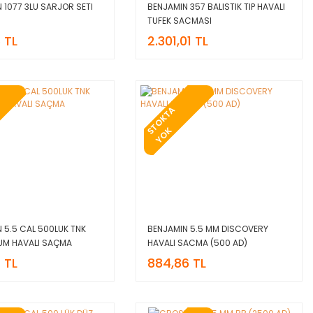
1077 3LU SARJOR SETI
BENJAMIN 357 BALISTIK TIP HAVALI
TUFEK SACMASI
 TL
2.301,01 TL
T
O
K
T
A
Y
O
S
K
5.5 CAL 500LUK TNK
BENJAMIN 5.5 MM DISCOVERY
UM HAVALI SAÇMA
HAVALI SACMA (500 AD)
 TL
884,86 TL