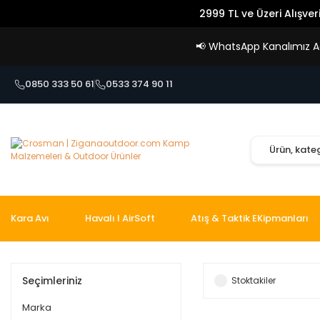
2999 TL ve Üzeri Alışver
📢
WhatsApp Kanalımız Açı
0850 333 50 61
0533 374 90 11
Kara Avı
Havalı I AirSoft
Atış & Taktik EKipmanları
Seçimleriniz
Stoktakiler
Marka