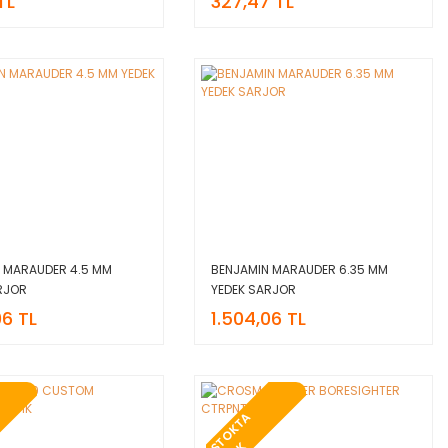
TL
327,47 TL
 MARAUDER 4.5 MM
BENJAMIN MARAUDER 6.35 MM
RJOR
YEDEK SARJOR
06 TL
1.504,06 TL
T
O
K
T
A
Y
O