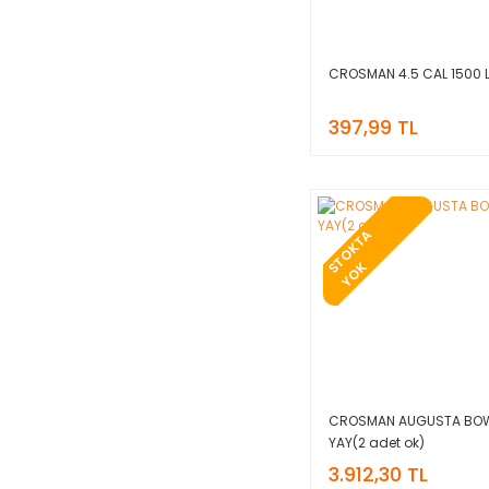
CROSMAN 4.5 CAL 1500 
397,99 TL
T
O
K
T
A
Y
O
S
K
CROSMAN AUGUSTA BO
YAY(2 adet ok)
3.912,30 TL