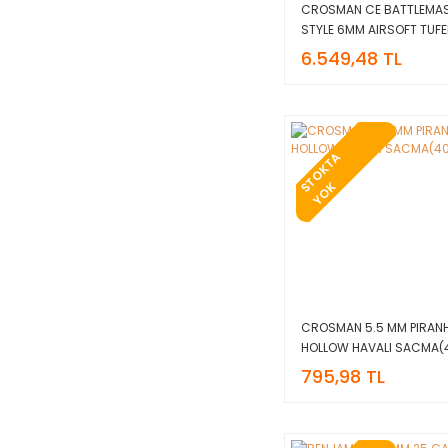
CROSMAN CE BATTLEMAS
STYLE 6MM AIRSOFT TUFE
6.549,48 TL
T
O
K
T
A
Y
O
S
K
CROSMAN 5.5 MM PIRAN
HOLLOW HAVALI SACMA(
795,98 TL