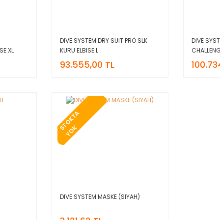
DIVE SYSTEM DRY SUIT PRO SLK
DIVE SYS
SE XL
KURU ELBISE L
CHALLENG
93.555,00 TL
100.73
T
O
K
T
A
Y
O
S
K
H
DIVE SYSTEM MASKE (SIYAH)