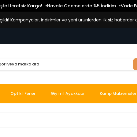
işte Ücretsiz Kargo!
Havale Ödemelerde %5 İndirim
Vade Fa
ldı! Kampanyalar, indirimler ve yeni ürünlerden ilk siz haberdar o
Optik | Fener
Giyim I Ayakkabı
Kamp Malzemeler