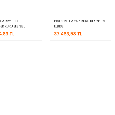
TEM DRY SUIT
DIVE SYSTEM YARI KURU BLACK ICE
ER KURU ELBISE L
ELBISE
4,83 TL
37.463,58 TL