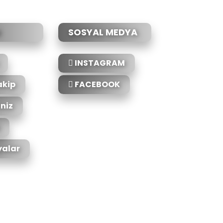
SOSYAL MEDYA
INSTAGRAM
akip
FACEBOOK
iniz
alar