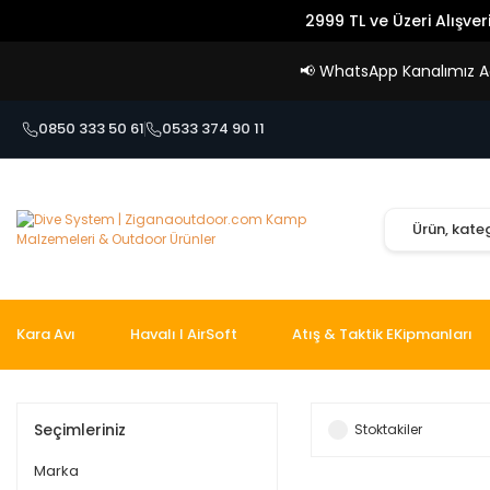
2999 TL ve Üzeri Alışver
📢
WhatsApp Kanalımız Açı
0850 333 50 61
0533 374 90 11
Kara Avı
Havalı I AirSoft
Atış & Taktik EKipmanları
Seçimleriniz
Stoktakiler
Marka