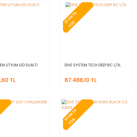
T
O
K
T
A
Y
O
S
K
EM LITYUM LED SUALTI
DIVE SYSTEM TECH DEEP BC L/XL
,60 TL
87.488,10 TL
T
O
K
T
A
Y
O
S
K