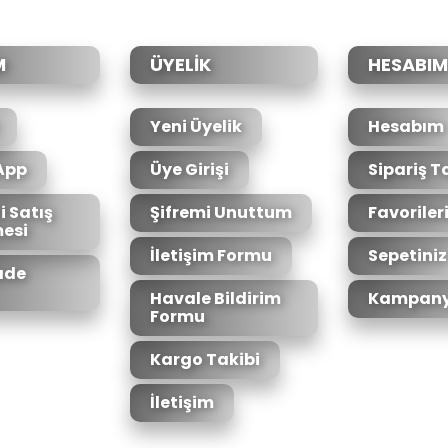
M
ÜYELİK
HESABIM
Yeni Üyelik
Hesabım
App
Üye Girişi
Sipariş T
i Satış
Şifremi Unuttum
Favoriler
esi
İletişim Formu
Sepetiniz
İade
Havale Bildirim
Kampany
Formu
Kargo Takibi
İletişim