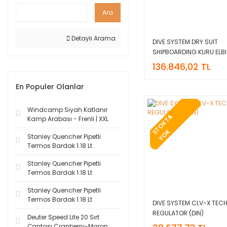
Ara
Detaylı Arama
DIVE SYSTEM DRY SUIT
SHIPBOARDING KURU ELBI
136.846,02 TL
En Populer Olanlar
Windcamp Siyah Katlanır
T
O
K
T
A
Y
O
Kamp Arabası - Frenli | XXL
S
K
Stanley Quencher Pipetli
Termos Bardak 1.18 Lt
Stanley Quencher Pipetli
Termos Bardak 1.18 Lt
Stanley Quencher Pipetli
Termos Bardak 1.18 Lt
DIVE SYSTEM CLV-X TEC
REGULATOR (DIN)
Deuter Speed Lite 20 Sırt
Çantası Cranberry-Maron