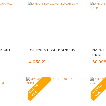
K PALET
DIVE SYSTEM ELDIVEN KEVLAR 3MM
DIVE SYST
FENERI
4.058,21 TL
60.098
T
O
K
T
A
Y
O
T
O
K
T
A
Y
O
S
K
S
K