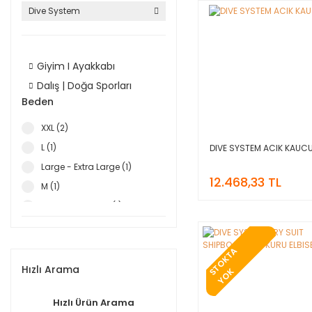
Dive System
Giyim I Ayakkabı
Dalış | Doğa Sporları
Beden
XXL (2)
L (1)
DIVE SYSTEM ACIK KAUCU
Large - Extra Large (1)
12.468,33 TL
M (1)
Small - Medium (1)
XL (1)
T
O
K
T
A
Y
O
Hızlı Arama
S
K
Hızlı Ürün Arama