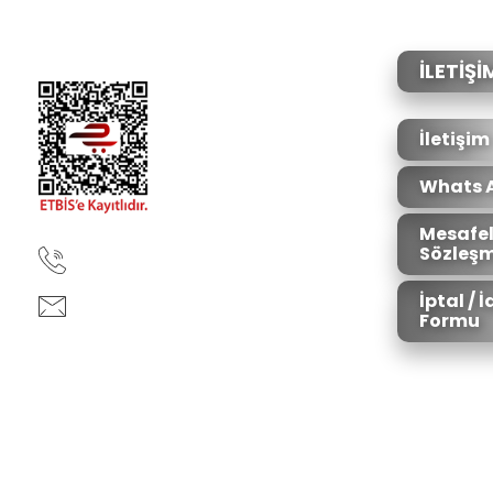
İLETİŞİ
İletişim
Whats 
Mesafel
Sözleşm
90850 333 50 61
İptal / 
ankara@ziganaav.com
Formu