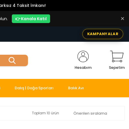
rksız 4 Taksit İmkanı!
✕
lun.
👉 Kanala Katıl
KAMPANYALAR
Hesabım
Sepetim
i
Dalış | Doğa Sporları
Balık Avı
Toplam 10 ürün