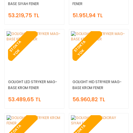
BASE SIYAH FENER
FENER
53.219,75 TL
51.951,94 TL
T
O
K
T
A
Y
O
T
O
K
T
A
Y
O
S
K
S
K
GOLIGHT LED STRYKER MAG-
GOLIGHT HID STRYKER MAG-
BASE KROM FENER
BASE KROM FENER
53.489,65 TL
56.960,82 TL
T
O
K
T
A
Y
O
T
O
K
T
A
Y
O