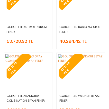
S
K
S
K
GOLIGHT HID STRYKER KROM
GOLIGHT LED RADIORAY SIYAH
FENER
FENER
53.728,92 TL
40.294,42 TL
T
O
K
T
A
Y
O
T
O
K
T
A
Y
O
S
K
S
K
GOLIGHT LED RADIORAY
GOLIGHT LED W/DASH BEYAZ
COMBINATION SIYAH FENER
FENER