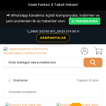
Vade Farksız 4 Taksit İmkanı!
📢
WhatsApp Kanalımız Açıldı! Kampanyalar, indirimler ve
yeni ürünlerden ilk siz haberdar olun.
👉 Kanala Katıl
0850 333 50 61
0533 374 90 11
KAMPANYALAR
Stoktakiler
Toplam 13 ürün