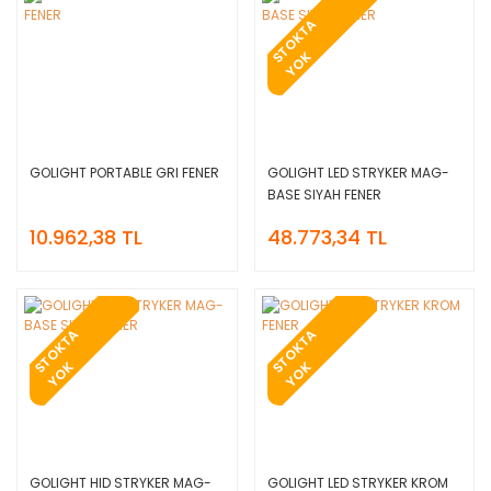
T
O
K
T
A
Y
O
S
K
GOLIGHT PORTABLE GRI FENER
GOLIGHT LED STRYKER MAG-
BASE SIYAH FENER
10.962,38 TL
48.773,34 TL
T
O
K
T
A
Y
O
T
O
K
T
A
Y
O
S
K
S
K
GOLIGHT HID STRYKER MAG-
GOLIGHT LED STRYKER KROM