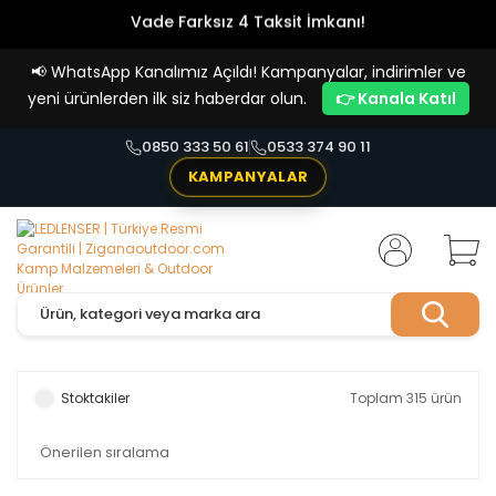
Vade Farksız 4 Taksit İmkanı!
📢
WhatsApp Kanalımız Açıldı! Kampanyalar, indirimler ve
yeni ürünlerden ilk siz haberdar olun.
👉 Kanala Katıl
0850 333 50 61
0533 374 90 11
KAMPANYALAR
Stoktakiler
Toplam 315 ürün