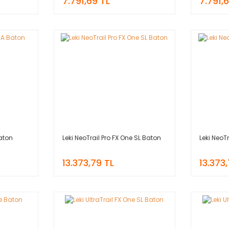
7.791,69 TL
7.791,
Baton
Leki NeoTrail Pro FX One SL Baton
Leki NeoT
13.373,79 TL
13.373