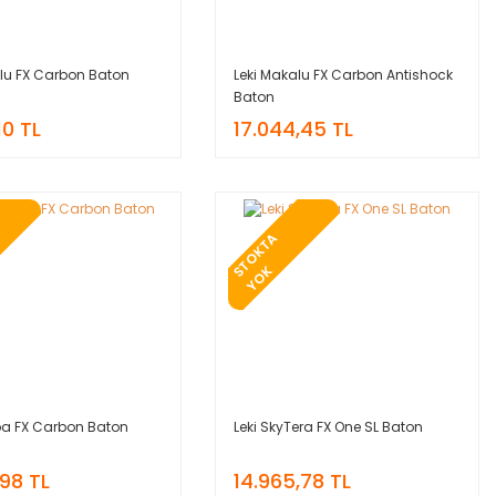
alu FX Carbon Baton
Leki Makalu FX Carbon Antishock
Baton
10 TL
17.044,45 TL
T
O
K
T
A
Y
O
S
K
rpa FX Carbon Baton
Leki SkyTera FX One SL Baton
,98 TL
14.965,78 TL