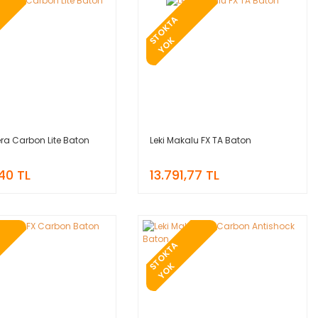
T
O
K
T
A
Y
O
S
K
era Carbon Lite Baton
Leki Makalu FX TA Baton
,40 TL
13.791,77 TL
T
O
K
T
A
Y
O
S
K