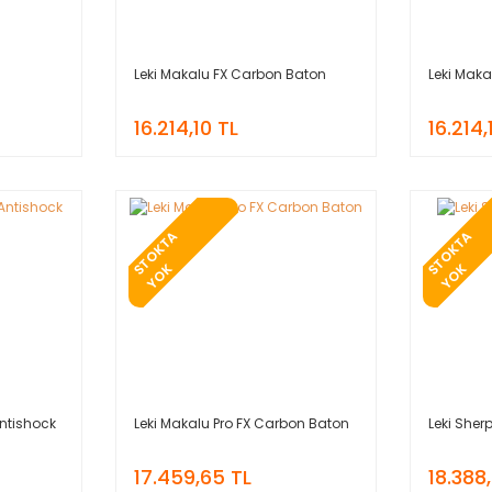
Leki Makalu FX Carbon Baton
Leki Mak
16.214,10 TL
16.214,
T
O
K
T
A
Y
O
T
O
K
T
A
Y
O
S
K
S
K
ntishock
Leki Makalu Pro FX Carbon Baton
Leki She
17.459,65 TL
18.388