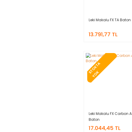
Leki Makalu FX TA Baton
13.791,77 TL
T
O
K
T
A
Y
O
S
K
Leki Makalu FX Carbon A
Baton
17.044,45 TL