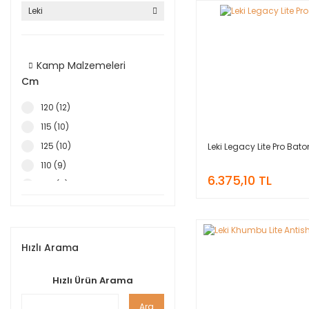
Leki
Kamp Malzemeleri
Cm
120 (12)
115 (10)
125 (10)
Leki Legacy Lite Pro Bato
110 (9)
6.375,10 TL
130 (9)
100-110 (1)
100-135 (1)
105-115 (1)
Hızlı Arama
110-120 (1)
Hızlı Ürün Arama
115-125 (1)
90-125 (1)
Ara