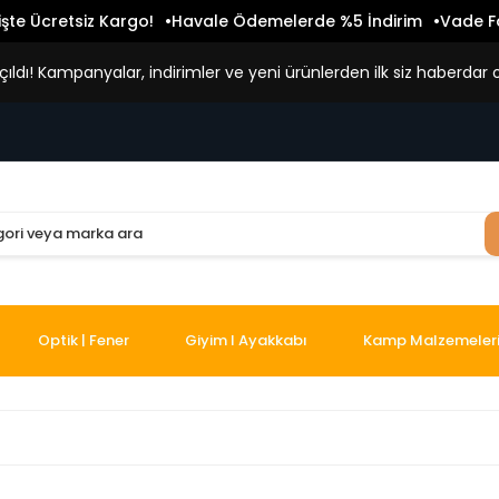
işte Ücretsiz Kargo!
Havale Ödemelerde %5 İndirim
Vade Fa
ldı! Kampanyalar, indirimler ve yeni ürünlerden ilk siz haberdar o
Optik | Fener
Giyim I Ayakkabı
Kamp Malzemeler