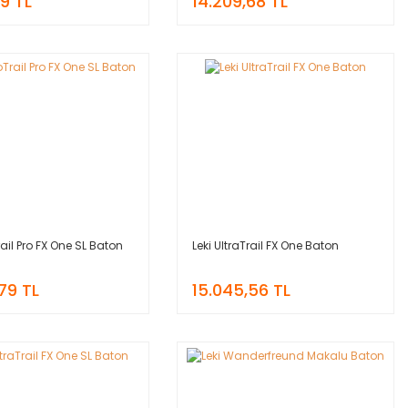
69 TL
14.209,68 TL
rail Pro FX One SL Baton
Leki UltraTrail FX One Baton
,79 TL
15.045,56 TL