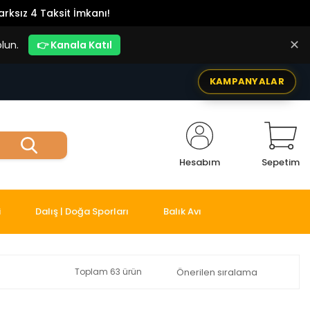
rksız 4 Taksit İmkanı!
✕
lun.
👉 Kanala Katıl
KAMPANYALAR
Hesabım
Sepetim
i
Dalış | Doğa Sporları
Balık Avı
Toplam 63 ürün