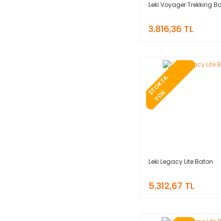
Leki Voyager Trekking B
3.816,36 TL
T
O
K
T
A
Y
O
S
K
Leki Legacy Lite Baton
5.312,67 TL