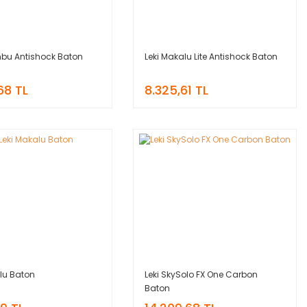
mbu Antishock Baton
Leki Makalu Lite Antishock Baton
68 TL
8.325,61 TL
alu Baton
Leki SkySolo FX One Carbon
Baton