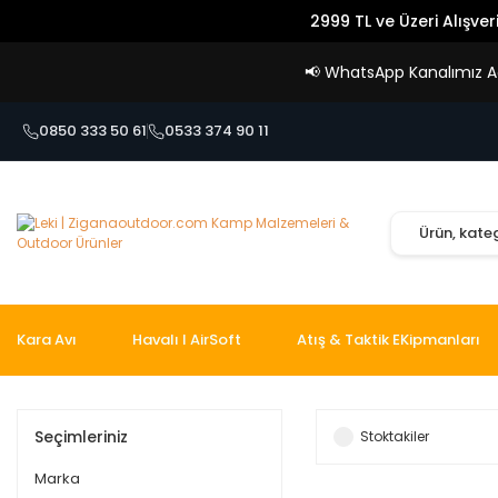
2999 TL ve Üzeri Alışver
📢
WhatsApp Kanalımız Açı
0850 333 50 61
0533 374 90 11
Kara Avı
Havalı I AirSoft
Atış & Taktik EKipmanları
Seçimleriniz
Stoktakiler
Marka