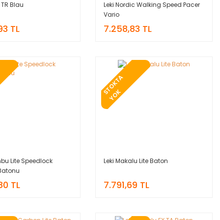
 TR Blau
Leki Nordic Walking Speed Pacer
Vario
93 TL
7.258,83 TL
T
O
K
T
A
Y
O
S
K
bu Lite Speedlock
Leki Makalu Lite Baton
 Batonu
80 TL
7.791,69 TL