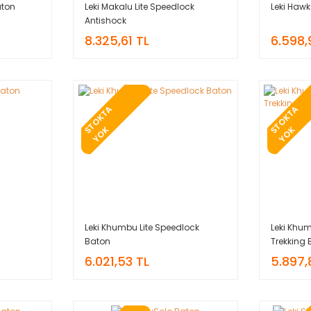
aton
Leki Makalu Lite Speedlock
Leki Hawk
Antishock
8.325,61 TL
6.598,
T
O
K
T
A
Y
O
T
O
K
T
A
Y
O
S
K
S
K
Leki Khumbu Lite Speedlock
Leki Khum
Baton
Trekking
6.021,53 TL
5.897,