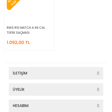
S
K
RWS R10 MATCH 4.49 CAL
TÜFEK SAÇMASI
1.092,00 TL
İLETİŞİM
ÜYELİK
HESABIM