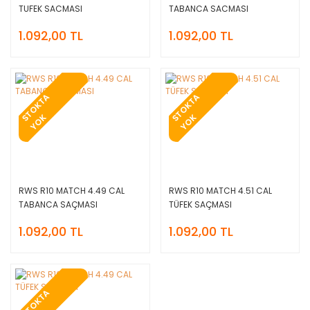
TUFEK SACMASI
TABANCA SACMASI
1.092,00 TL
1.092,00 TL
T
O
K
T
A
Y
O
T
O
K
T
A
Y
O
S
K
S
K
RWS R10 MATCH 4.49 CAL
RWS R10 MATCH 4.51 CAL
TABANCA SAÇMASI
TÜFEK SAÇMASI
1.092,00 TL
1.092,00 TL
T
O
K
T
A
Y
O