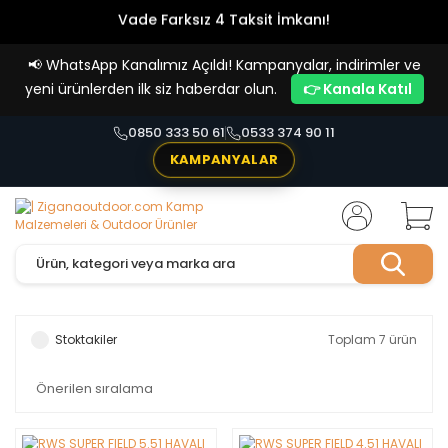
Vade Farksız 4 Taksit İmkanı!
📢
WhatsApp Kanalımız Açıldı! Kampanyalar, indirimler ve
yeni ürünlerden ilk siz haberdar olun.
👉 Kanala Katıl
0850 333 50 61
0533 374 90 11
KAMPANYALAR
Stoktakiler
Toplam 7 ürün