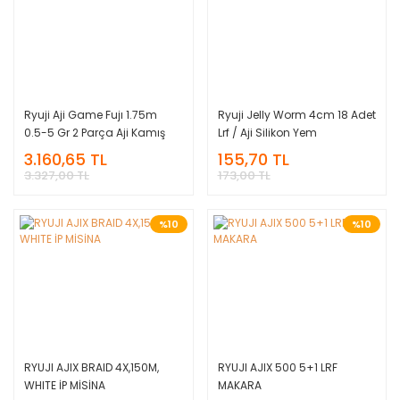
Ryuji Aji Game Fujı 1.75m
Ryuji Jelly Worm 4cm 18 Adet
0.5-5 Gr 2 Parça Aji Kamış
Lrf / Aji Silikon Yem
3.160,65 TL
155,70 TL
3.327,00 TL
173,00 TL
%10
%10
RYUJI AJIX BRAID 4X,150M,
RYUJI AJIX 500 5+1 LRF
WHITE İP MİSİNA
MAKARA