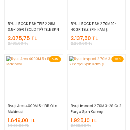
RYUJI ROCK FISH TELE 2.28M
RYUJI ROCK FISH 2.70M 10-
0.5-10GR (SOLID TIP) TELE SPIN
40GR TELE SPIN KAMIŞ
KAMIŞ
2.075,75 TL
2.137,50 TL
2.185,00 TL
2.250,00 TL
%15
%10
Ryuji Ares 4000M 5+1BB Olta
Ryuji İmpact 2.70M 3-28 Gr 2
Makinesi
Parça Spin Kamışı
1.649,00 TL
1.925,10 TL
1.940,00 TL
2.139,00 TL