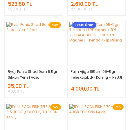
523,80 TL
2.610,00 TL
582,00 TL
2.900,00 TL
%12
Yeni Ürün
Ryuji Panic Shad 9cm 5.5gr
Fujin Ajigo 195cm 05-5gr
Silikon Yem 1 Adet
Teleskopik LRF Kamışı + RYUJI
VOLTAGE 800 5+1 LRF Olta
35,00 TL
4.000,00 TL
Makinesi + Kendo 4x İp
40,00 TL
Misina
%5
%5