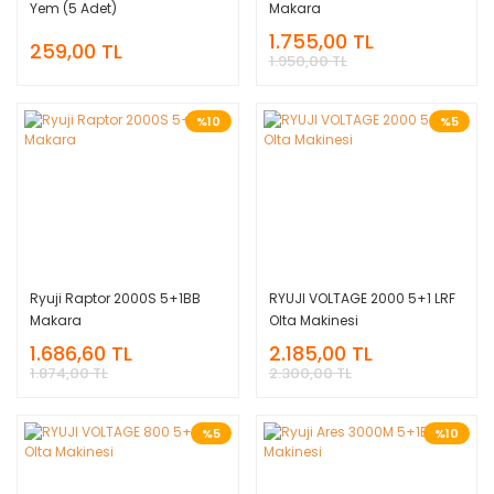
Yem (5 Adet)
Makara
1.755,00 TL
259,00 TL
1.950,00 TL
%10
%5
Ryuji Raptor 2000S 5+1BB
RYUJI VOLTAGE 2000 5+1 LRF
Makara
Olta Makinesi
1.686,60 TL
2.185,00 TL
1.874,00 TL
2.300,00 TL
%5
%10