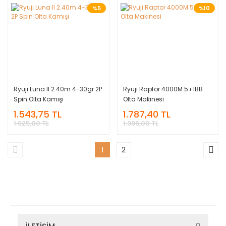
%5
%10
Ryuji Luna II 2.40m 4-30gr 2P
Ryuji Raptor 4000M 5+1BB
Spin Olta Kamışı
Olta Makinesi
1.543,75 TL
1.787,40 TL
1.625,00 TL
1.986,00 TL
1
2