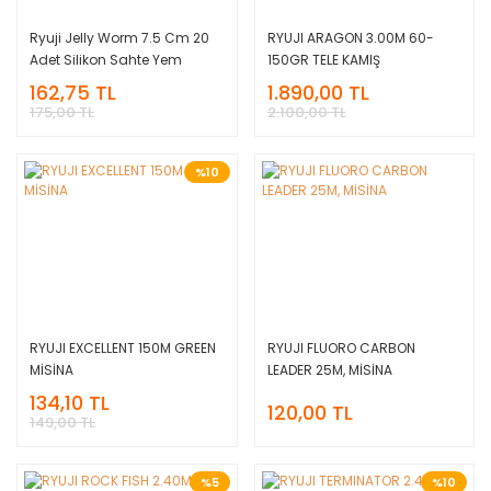
Ryuji Jelly Worm 7.5 Cm 20
RYUJI ARAGON 3.00M 60-
Adet Silikon Sahte Yem
150GR TELE KAMIŞ
162,75 TL
1.890,00 TL
175,00 TL
2.100,00 TL
%10
RYUJI EXCELLENT 150M GREEN
RYUJI FLUORO CARBON
MİSİNA
LEADER 25M, MİSİNA
134,10 TL
120,00 TL
149,00 TL
%5
%10