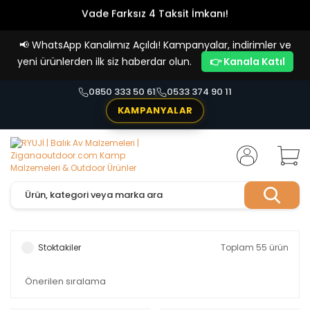
Vade Farksız 4 Taksit İmkanı!
📢
WhatsApp Kanalımız Açıldı! Kampanyalar, indirimler ve
yeni ürünlerden ilk siz haberdar olun.
👉 Kanala Katıl
0850 333 50 61
0533 374 90 11
KAMPANYALAR
Stoktakiler
Toplam 55 ürün