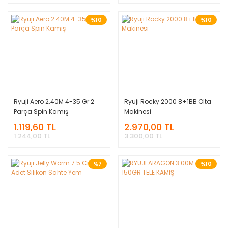
%10
%10
Ryuji Aero 2.40M 4-35 Gr 2
Ryuji Rocky 2000 8+1BB Olta
Parça Spin Kamış
Makinesi
1.119,60 TL
2.970,00 TL
1.244,00 TL
3.300,00 TL
%7
%10