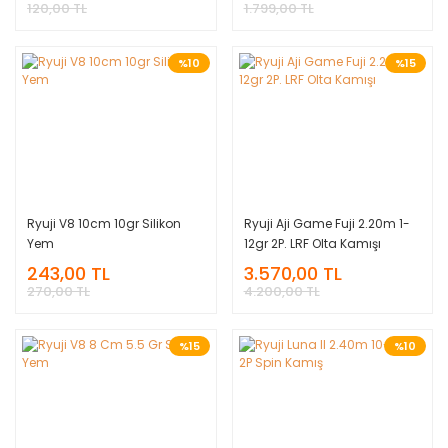
120,00 TL
1.799,00 TL
%10
%15
Ryuji V8 10cm 10gr Silikon
Ryuji Aji Game Fuji 2.20m 1-
Yem
12gr 2P. LRF Olta Kamışı
243,00 TL
3.570,00 TL
270,00 TL
4.200,00 TL
%15
%10