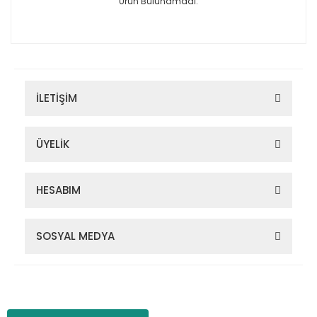
Ürün Bulunamadı.
İLETİŞİM
ÜYELİK
HESABIM
SOSYAL MEDYA
Zigana Outdoor 2022 © Tüm Hakları Saklıdır. Kredi kartı bilgileriniz
256bit SSL sertifikası ile korunmaktadır.