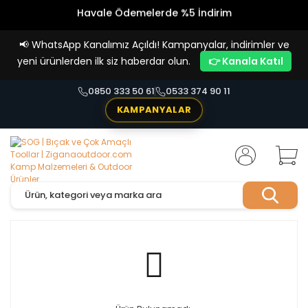
Havale Ödemelerde %5 İndirim
Vade Farksız 4 Taksit İmkanı!
📢
WhatsApp Kanalımız Açıldı! Kampanyalar, indirimler ve
yeni ürünlerden ilk siz haberdar olun.
👉 Kanala Katıl
0850 333 50 61
0533 374 90 11
KAMPANYALAR