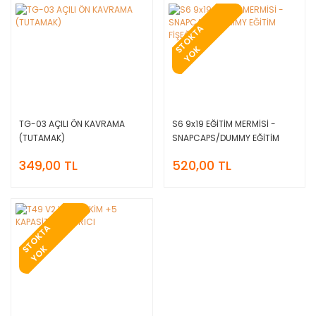
T
O
K
T
A
Y
O
S
K
TG-03 AÇILI ÖN KAVRAMA
S6 9x19 EĞİTİM MERMİSİ -
(TUTAMAK)
SNAPCAPS/DUMMY EĞİTİM
FİŞEĞİ
349,00 TL
520,00 TL
T
O
K
T
A
Y
O
S
K