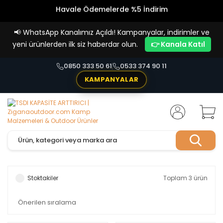
Havale Ödemelerde %5 İndirim
Vade Farksız 4 Taksit İmkanı!
📢
WhatsApp Kanalımız Açıldı! Kampanyalar, indirimler ve
yeni ürünlerden ilk siz haberdar olun.
👉 Kanala Katıl
0850 333 50 61
0533 374 90 11
KAMPANYALAR
Stoktakiler
Toplam 3 ürün