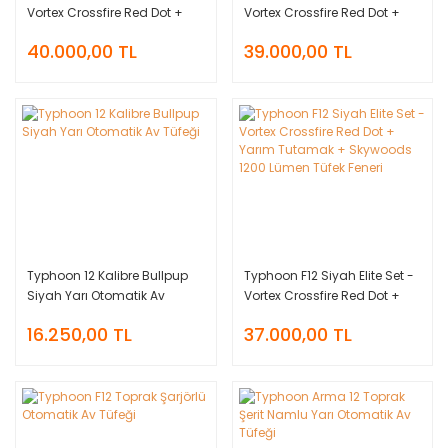
Vortex Crossfire Red Dot +
Vortex Crossfire Red Dot +
Yarım Tutamak + Skywoods
Yarım Tutamak + Skywoods
40.000,00 TL
39.000,00 TL
1200 Lümen Tüfek Feneri
1200 Lümen Tüfek Feneri
Typhoon 12 Kalibre Bullpup
Typhoon F12 Siyah Elite Set -
Siyah Yarı Otomatik Av
Vortex Crossfire Red Dot +
Tüfeği
Yarım Tutamak + Skywoods
16.250,00 TL
37.000,00 TL
1200 Lümen Tüfek Feneri