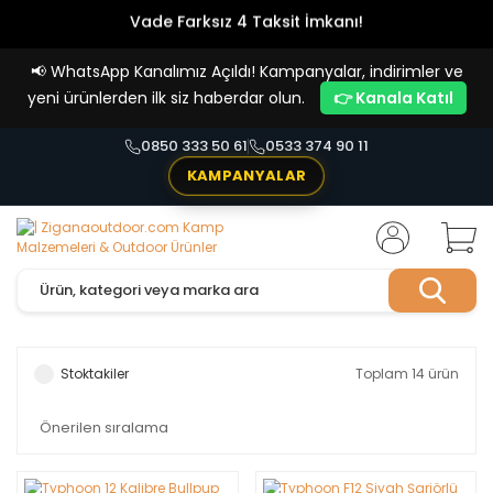
Vade Farksız 4 Taksit İmkanı!
📢
WhatsApp Kanalımız Açıldı! Kampanyalar, indirimler ve
yeni ürünlerden ilk siz haberdar olun.
👉 Kanala Katıl
0850 333 50 61
0533 374 90 11
KAMPANYALAR
Stoktakiler
Toplam 14 ürün