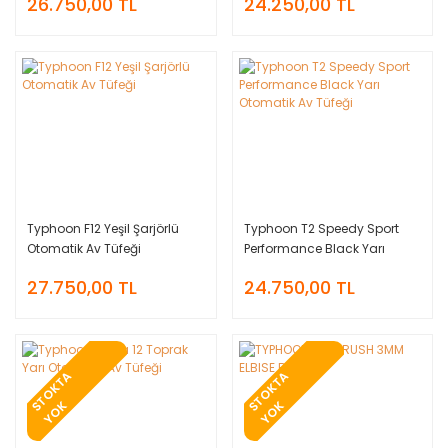
26.750,00 TL
24.250,00 TL
Typhoon F12 Yeşil Şarjörlü
Typhoon T2 Speedy Sport
Otomatik Av Tüfeği
Performance Black Yarı
Otomatik Av Tüfeği
27.750,00 TL
24.750,00 TL
T
O
K
T
A
Y
O
T
O
K
T
A
Y
O
S
K
S
K