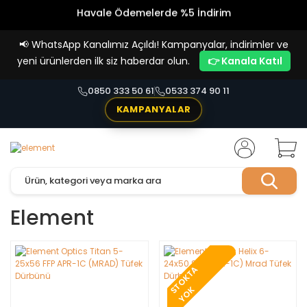
Havale Ödemelerde %5 İndirim
Vade Farksız 4 Taksit İmkanı!
📢
WhatsApp Kanalımız Açıldı! Kampanyalar, indirimler ve
yeni ürünlerden ilk siz haberdar olun.
👉 Kanala Katıl
0850 333 50 61
0533 374 90 11
KAMPANYALAR
Element
T
O
K
T
A
Y
O
S
K