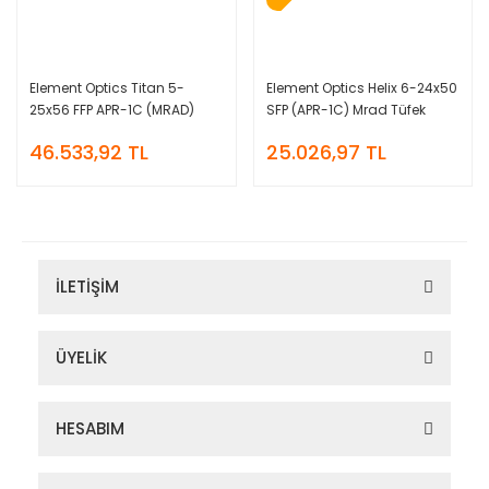
Element Optics Titan 5-
Element Optics Helix 6-24x50
25x56 FFP APR-1C (MRAD)
SFP (APR-1C) Mrad Tüfek
Tüfek Dürbünü
Dürbünü
46.533,92 TL
25.026,97 TL
İLETİŞİM
ÜYELİK
HESABIM