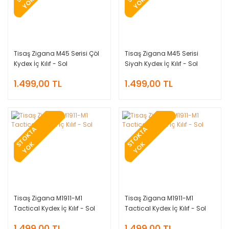
S
K
S
K
Tisaş Zigana M45 Serisi Çöl
Tisaş Zigana M45 Serisi
Kydex İç Kılıf - Sol
Siyah Kydex İç Kılıf - Sol
1.499,00 TL
1.499,00 TL
T
O
K
T
A
Y
O
T
O
K
T
A
Y
O
S
K
S
K
Tisaş Zigana M1911-M1
Tisaş Zigana M1911-M1
Tactical Kydex İç Kılıf - Sol
Tactical Kydex İç Kılıf - Sol
1.499,00 TL
1.499,00 TL