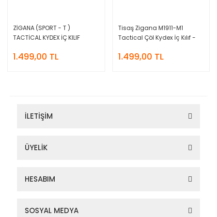
ZİGANA (SPORT - T )
Tisaş Zigana M1911-M1
TACTİCAL KYDEX İÇ KILIF
Tactical Çöl Kydex İç Kılıf -
Sağ
1.499,00 TL
1.499,00 TL
İLETİŞİM
ÜYELİK
HESABIM
SOSYAL MEDYA