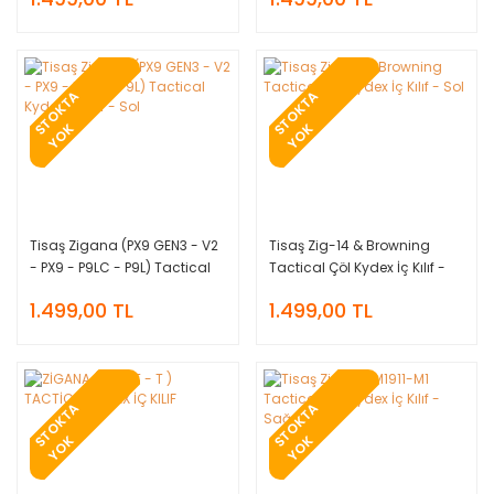
T
O
K
T
A
Y
O
T
O
K
T
A
Y
O
S
K
S
K
Tisaş Zigana (PX9 GEN3 - V2
Tisaş Zig-14 & Browning
- PX9 - P9LC - P9L) Tactical
Tactical Çöl Kydex İç Kılıf -
Kydex İç Kılıf - Sol
Sol
1.499,00 TL
1.499,00 TL
T
O
K
T
A
Y
O
T
O
K
T
A
Y
O
S
K
S
K