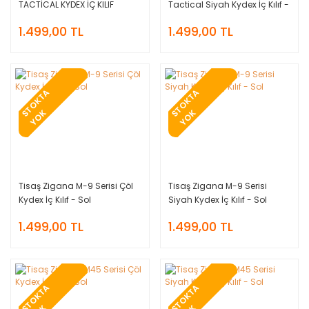
TACTİCAL KYDEX İÇ KILIF
Tactical Siyah Kydex İç Kılıf -
Sağ
1.499,00 TL
1.499,00 TL
T
O
K
T
A
Y
O
T
O
K
T
A
Y
O
S
K
S
K
Tisaş Zigana M-9 Serisi Çöl
Tisaş Zigana M-9 Serisi
Kydex İç Kılıf - Sol
Siyah Kydex İç Kılıf - Sol
1.499,00 TL
1.499,00 TL
T
O
K
T
A
Y
O
T
O
K
T
A
Y
O