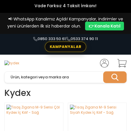
Vade Farksız 4 Taksit İmkanı!
📢
WhatsApp Kanalımız Açıldı! Kampanyalar, indirimler ve
yeni ürünlerden ilk siz haberdar olun.
👉 Kanala Katıl
0850 333 50 61
0533 374 90 11
KAMPANYALAR
Kydex