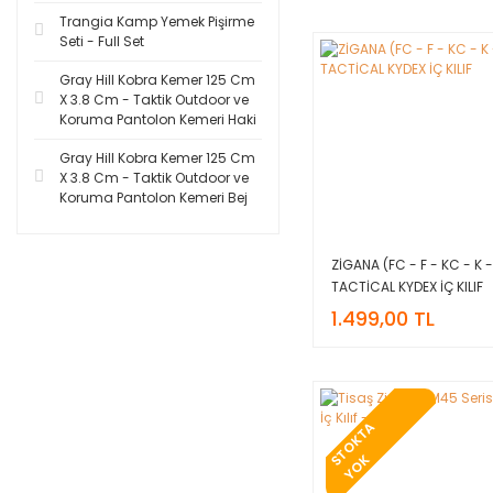
Trangia Kamp Yemek Pişirme
Seti - Full Set
Gray Hill Kobra Kemer 125 Cm
X 3.8 Cm - Taktik Outdoor ve
Koruma Pantolon Kemeri Haki
Gray Hill Kobra Kemer 125 Cm
X 3.8 Cm - Taktik Outdoor ve
Koruma Pantolon Kemeri Bej
ZİGANA (FC - F - KC - K -
TACTİCAL KYDEX İÇ KILIF
1.499,00 TL
T
O
K
T
A
Y
O
S
K