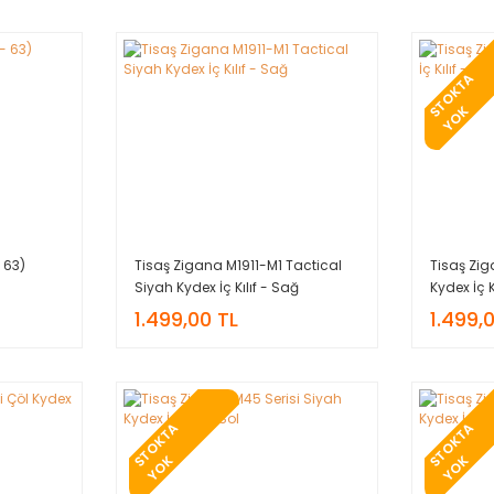
T
O
K
T
A
Y
O
S
K
 63)
Tisaş Zigana M1911-M1 Tactical
Tisaş Zig
Siyah Kydex İç Kılıf - Sağ
Kydex İç K
1.499,00 TL
1.499,
T
O
K
T
A
Y
O
T
O
K
T
A
Y
O
S
K
S
K