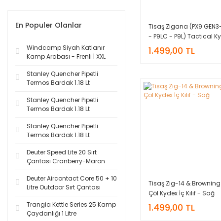
En Populer Olanlar
Tisaş Zigana (PX9 GEN3
- P9LC - P9L) Tactical K
Kılıf - Sol
Windcamp Siyah Katlanır
1.499,00 TL
Kamp Arabası - Frenli | XXL
Stanley Quencher Pipetli
Termos Bardak 1.18 Lt
Stanley Quencher Pipetli
Termos Bardak 1.18 Lt
Stanley Quencher Pipetli
Termos Bardak 1.18 Lt
Deuter Speed Lite 20 Sırt
Çantası Cranberry-Maron
Deuter Aircontact Core 50 + 10
Tisaş Zig-14 & Browning
Litre Outdoor Sırt Çantası
Çöl Kydex İç Kılıf - Sağ
Trangia Kettle Series 25 Kamp
1.499,00 TL
Çaydanlığı 1 Litre