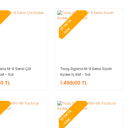
T
O
K
T
A
Y
O
S
K
ana M-9 Serisi Çöl
Tisaş Zigana M-9 Serisi Siyah
ılıf - Sol
Kydex İç Kılıf - Sol
00 TL
1.499,00 TL
T
O
K
T
A
Y
O
S
K