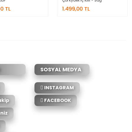
ILIF
Çöl Kydex İç Kılıf - Sağ
00 TL
1.499,00 TL
SOSYAL MEDYA
INSTAGRAM
akip
FACEBOOK
iniz