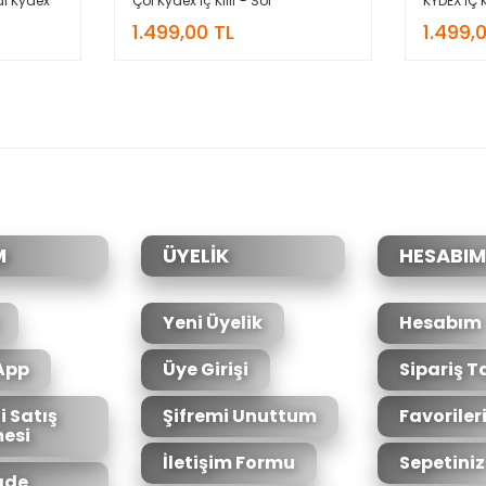
al Kydex
Çöl Kydex İç Kılıf - Sol
KYDEX İÇ K
1.499,00 TL
1.499,
M
ÜYELİK
HESABIM
Yeni Üyelik
Hesabım
App
Üye Girişi
Sipariş T
i Satış
Şifremi Unuttum
Favoriler
esi
İletişim Formu
Sepetiniz
İade