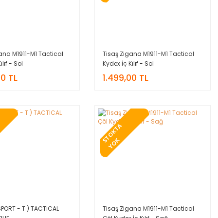
ana M1911-M1 Tactical
Tisaş Zigana M1911-M1 Tactical
ılıf - Sol
Kydex İç Kılıf - Sol
00 TL
1.499,00 TL
T
O
K
T
A
Y
O
S
K
PORT - T ) TACTİCAL
Tisaş Zigana M1911-M1 Tactical