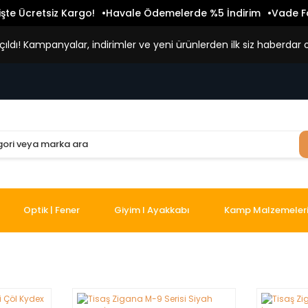
işte Ücretsiz Kargo!
Havale Ödemelerde %5 İndirim
Vade Fa
ldı! Kampanyalar, indirimler ve yeni ürünlerden ilk siz haberdar o
Optik | Fener
Giyim I Ayakkabı
Kamp Malzemeler