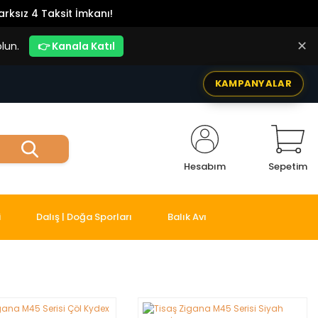
rksız 4 Taksit İmkanı!
✕
lun.
👉 Kanala Katıl
KAMPANYALAR
Hesabım
Sepetim
i
Dalış | Doğa Sporları
Balık Avı