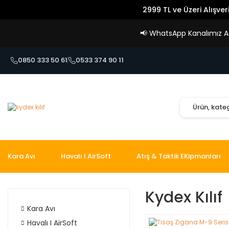
2999 TL ve Üzeri Alışver
📢
WhatsApp Kanalımız Açı
0850 333 50 61
0533 374 90 11
Kara Avı
Havalı I AirSoft
Atış & Taktik EKipmanları
Kydex Kılıf
Kara Avı
Havalı I AirSoft