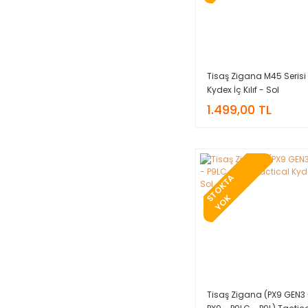
Tisaş Zigana M45 Serisi
Kydex İç Kılıf - Sol
1.499,00 TL
T
O
K
T
A
Y
O
S
K
Tisaş Zigana (PX9 GEN3 