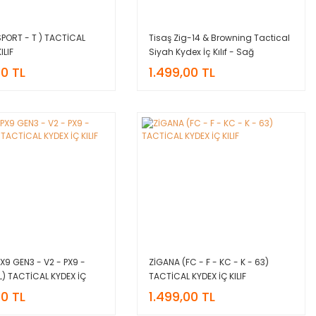
PORT - T ) TACTİCAL
Tisaş Zig-14 & Browning Tactical
ILIF
Siyah Kydex İç Kılıf - Sağ
00 TL
1.499,00 TL
X9 GEN3 - V2 - PX9 -
ZİGANA (FC - F - KC - K - 63)
L) TACTİCAL KYDEX İÇ
TACTİCAL KYDEX İÇ KILIF
00 TL
1.499,00 TL