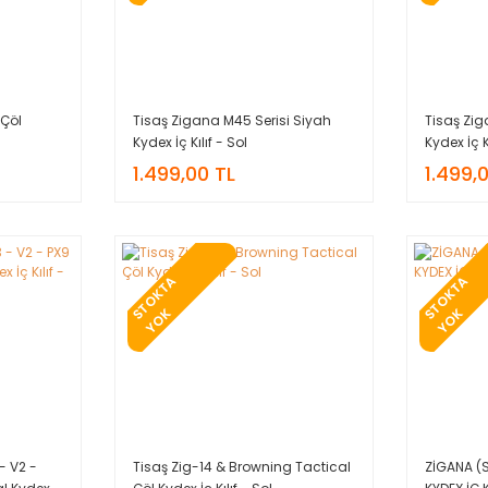
 Çöl
Tisaş Zigana M45 Serisi Siyah
Tisaş Zig
Kydex İç Kılıf - Sol
Kydex İç K
1.499,00 TL
1.499,
T
O
K
T
A
Y
O
T
O
K
T
A
Y
O
S
K
S
K
- V2 -
Tisaş Zig-14 & Browning Tactical
ZİGANA (S