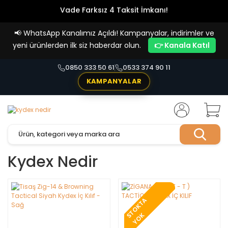
Vade Farksız 4 Taksit İmkanı!
📢
WhatsApp Kanalımız Açıldı! Kampanyalar, indirimler ve
yeni ürünlerden ilk siz haberdar olun.
👉 Kanala Katıl
0850 333 50 61
0533 374 90 11
KAMPANYALAR
Kydex Nedir
T
O
K
T
A
Y
O
S
K