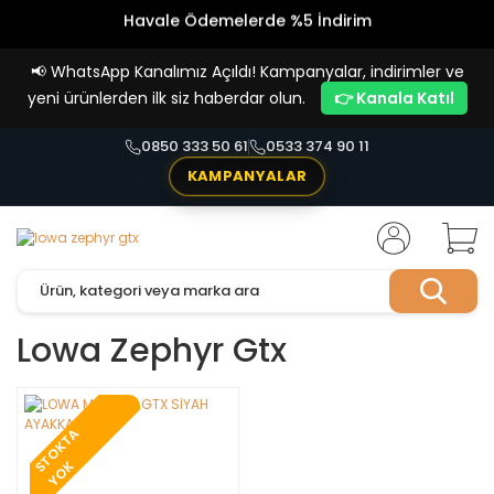
Havale Ödemelerde %5 İndirim
Vade Farksız 4 Taksit İmkanı!
📢
WhatsApp Kanalımız Açıldı! Kampanyalar, indirimler ve
yeni ürünlerden ilk siz haberdar olun.
👉 Kanala Katıl
0850 333 50 61
0533 374 90 11
KAMPANYALAR
Lowa Zephyr Gtx
T
O
K
T
A
Y
O
S
K