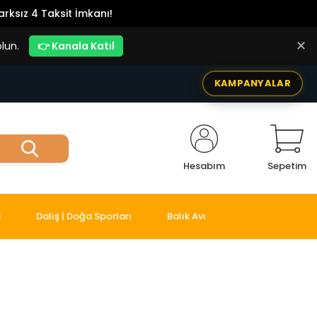
rksız 4 Taksit İmkanı!
✕
lun.
👉 Kanala Katıl
KAMPANYALAR
Hesabım
Sepetim
i
Dalış | Doğa Sporları
Balık Avı