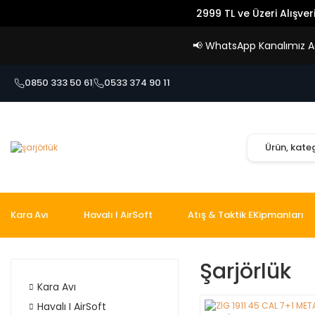
2999 TL ve Üzeri Alışver
📢
WhatsApp Kanalımız Açı
0850 333 50 61
0533 374 90 11
Kara Avı
Havalı I AirSoft
Atış & Taktik EKipmanları
Şarjörlük
Kara Avı
Havalı I AirSoft