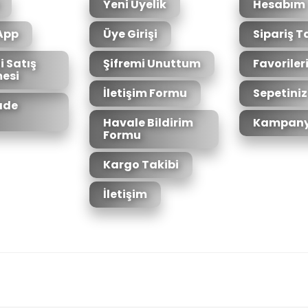
Yeni Üyelik
Hesabım
App
Üye Girişi
Sipariş T
i Satış
Şifremi Unuttum
Favoriler
esi
İletişim Formu
Sepetiniz
İade
Havale Bildirim
Kampany
Formu
Kargo Takibi
İletişim
6bit SSL sertifikası ile korunmaktadır.