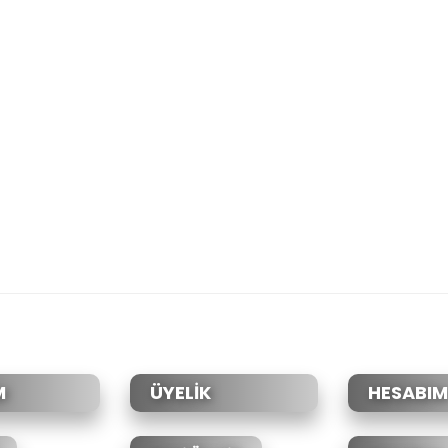
M
ÜYELİK
HESABIM