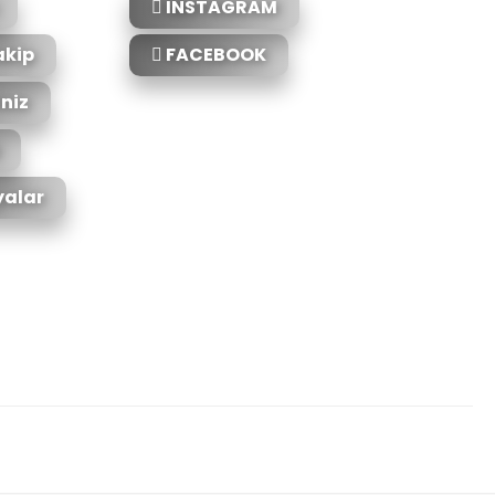
INSTAGRAM
akip
FACEBOOK
iniz
alar