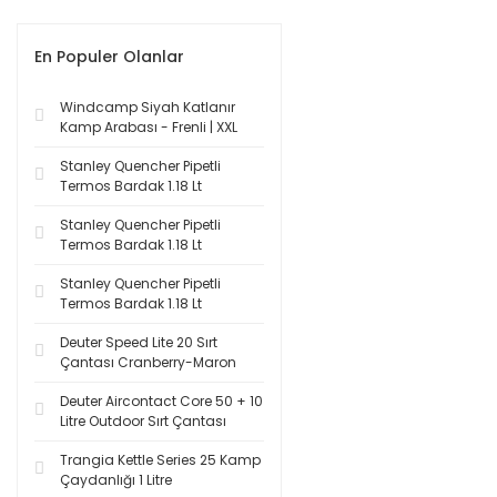
En Populer Olanlar
Windcamp Siyah Katlanır
Kamp Arabası - Frenli | XXL
Stanley Quencher Pipetli
Termos Bardak 1.18 Lt
Stanley Quencher Pipetli
Termos Bardak 1.18 Lt
Stanley Quencher Pipetli
Termos Bardak 1.18 Lt
Deuter Speed Lite 20 Sırt
Çantası Cranberry-Maron
Deuter Aircontact Core 50 + 10
Litre Outdoor Sırt Çantası
Trangia Kettle Series 25 Kamp
Çaydanlığı 1 Litre