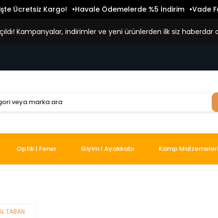
işte Ücretsiz Kargo!
Havale Ödemelerde %5 İndirim
Vade Fa
ldı! Kampanyalar, indirimler ve yeni ürünlerden ilk siz haberdar o
Optik | Fener
Giyim I Ayakkabı
Kamp Malzemeler