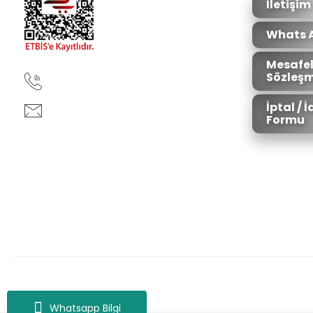
İletişim
Whats 
Mesafel
Sözleşm
90850 333 50 61
İptal / 
ankara@ziganaav.com
Formu
Zigana Outdoor 2022 © Tüm Hakları Saklıdır. Kredi kartı bilgileriniz 25
Whatsapp Bilgi