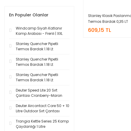
En Populer Olanlar
Stanley Klasik Paslanma
Termos Bardak 0,35 LT
Windcamp Siyah Katlanır
609,15 TL
Kamp Arabası - Frenli | XXL
Stanley Quencher Pipetli
Termos Bardak 1.18 Lt
Stanley Quencher Pipetli
Termos Bardak 1.18 Lt
Stanley Quencher Pipetli
Termos Bardak 1.18 Lt
Deuter Speed Lite 20 Sırt
Çantası Cranberry-Maron
Deuter Aircontact Core 50 + 10
Litre Outdoor Sırt Çantası
Trangia Kettle Series 25 Kamp
Çaydanlığı 1 Litre