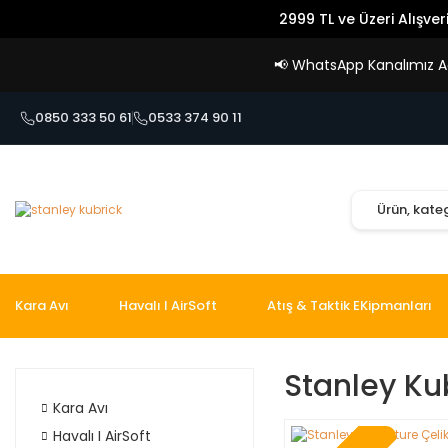
2999 TL ve Üzeri Alışver
📢
WhatsApp Kanalımız Açı
0850 333 50 61
0533 374 90 11
Kara Avı
Havalı I AirSoft
Atış & Taktik EKipmanları
Stanley Ku
Kara Avı
Havalı I AirSoft