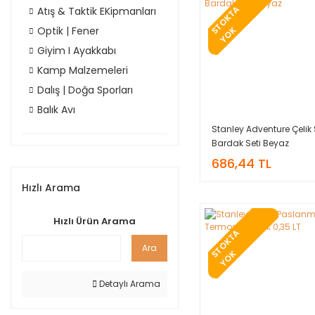
T
O
K
T
A
Y
O
Atış & Taktik EKipmanları
Optik | Fener
S
K
Giyim I Ayakkabı
Kamp Malzemeleri
Dalış | Doğa Sporları
Balık Avı
Stanley Adventure Çelik
Bardak Seti Beyaz
686,44 TL
Hızlı Arama
Hızlı Ürün Arama
T
O
K
T
A
Y
O
Ara
S
K
Detaylı Arama