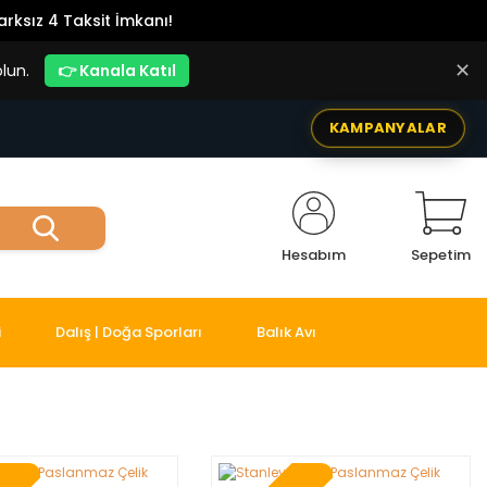
rksız 4 Taksit İmkanı!
✕
lun.
👉 Kanala Katıl
KAMPANYALAR
Hesabım
Sepetim
i
Dalış | Doğa Sporları
Balık Avı