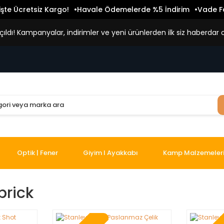
işte Ücretsiz Kargo!
Havale Ödemelerde %5 İndirim
Vade Fa
ldı! Kampanyalar, indirimler ve yeni ürünlerden ilk siz haberdar o
Optik | Fener
Giyim I Ayakkabı
Kamp Malzemeler
brick