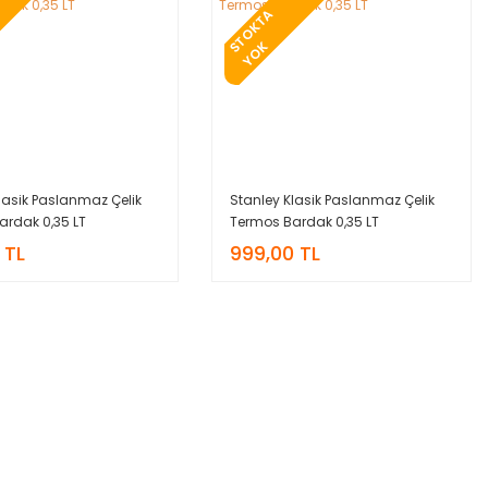
T
O
K
T
A
Y
O
S
K
lasik Paslanmaz Çelik
Stanley Klasik Paslanmaz Çelik
ardak 0,35 LT
Termos Bardak 0,35 LT
 TL
999,00 TL