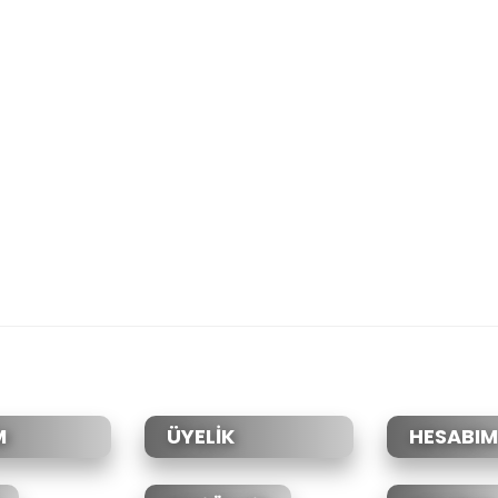
M
ÜYELİK
HESABIM