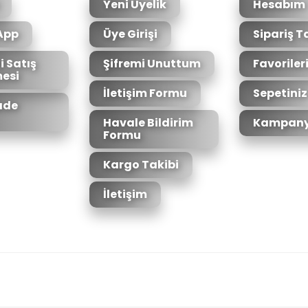
Yeni Üyelik
Hesabım
App
Üye Girişi
Sipariş T
i Satış
Şifremi Unuttum
Favoriler
esi
İletişim Formu
Sepetiniz
İade
Havale Bildirim
Kampany
Formu
Kargo Takibi
İletişim
6bit SSL sertifikası ile korunmaktadır.