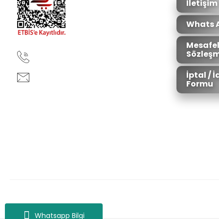
İletişim
Whats 
Mesafel
Sözleşm
90850 333 50 61
İptal / 
ankara@ziganaav.com
Formu
Zigana Outdoor 2022 © Tüm Hakları Saklıdır. Kredi kartı bilgileriniz 25
Whatsapp Bilgi