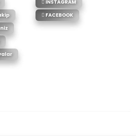
INSTAGRAM
akip
FACEBOOK
iniz
alar