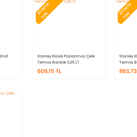
T
O
K
T
A
Y
O
T
O
K
T
A
Y
O
S
K
S
K
 Shot
Stanley Klasik Paslanmaz Çelik
Stanley K
Termos Bardak 0,35 LT
Termos B
609,15 TL
883,73