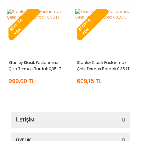
T
O
K
T
A
Y
O
T
O
K
T
A
Y
O
S
K
S
K
Stanley Klasik Paslanmaz
Stanley Klasik Paslanmaz
Çelik Termos Bardak 0,35 LT
Çelik Termos Bardak 0,35 LT
999,00 TL
609,15 TL
İLETİŞİM
ÜYELİK