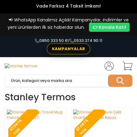
Vade Farksız 4 Taksit İmkanı!
📢
WhatsApp Kanalımız Açıldı! Kampanyalar, indirimler ve
yeni ürünlerden ilk siz haberdar olun.
👉 Kanala Katıl
0850 333 50 61
0533 374 90 11
KAMPANYALAR
Stanley Termos
T
O
K
T
A
Y
O
T
O
K
T
A
Y
O
S
K
S
K