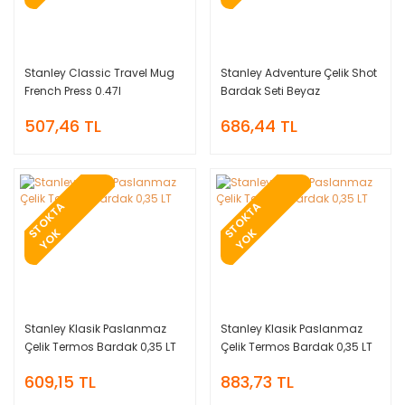
Stanley Classic Travel Mug
Stanley Adventure Çelik Shot
French Press 0.47l
Bardak Seti Beyaz
507,46 TL
686,44 TL
T
O
K
T
A
Y
O
T
O
K
T
A
Y
O
S
K
S
K
Stanley Klasik Paslanmaz
Stanley Klasik Paslanmaz
Çelik Termos Bardak 0,35 LT
Çelik Termos Bardak 0,35 LT
609,15 TL
883,73 TL