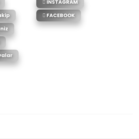
INSTAGRAM
akip
FACEBOOK
iniz
alar