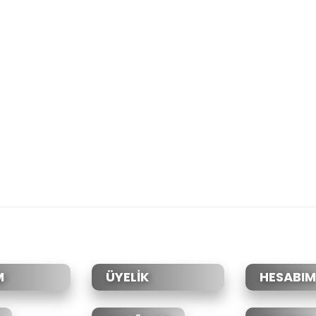
M
ÜYELİK
HESABIM