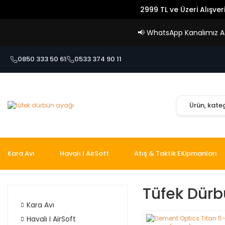
2999 TL ve Üzeri Alışver
📢
WhatsApp Kanalımız Açı
0850 333 50 61
0533 374 90 11
Kara Avı
Havalı I AirSoft
Atış & Taktik EKipmanları
Tüfek Dürb
Kara Avı
Havalı I AirSoft