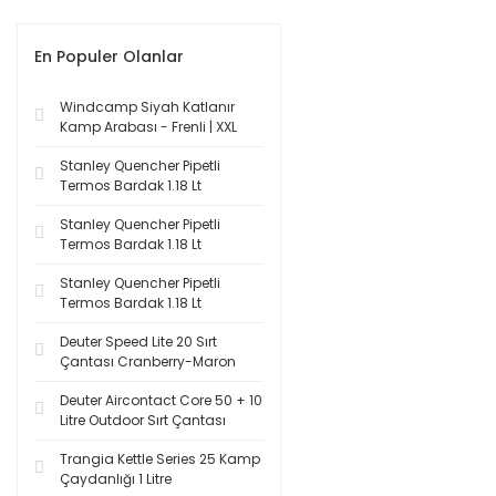
En Populer Olanlar
Windcamp Siyah Katlanır
Kamp Arabası - Frenli | XXL
Stanley Quencher Pipetli
Termos Bardak 1.18 Lt
Stanley Quencher Pipetli
Termos Bardak 1.18 Lt
Stanley Quencher Pipetli
Termos Bardak 1.18 Lt
Deuter Speed Lite 20 Sırt
Çantası Cranberry-Maron
Deuter Aircontact Core 50 + 10
Litre Outdoor Sırt Çantası
Trangia Kettle Series 25 Kamp
Çaydanlığı 1 Litre