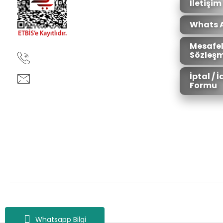
İletişim
Whats 
Mesafel
Sözleşm
90850 333 50 61
İptal / 
ankara@ziganaav.com
Formu
Zigana Outdoor 2022 © Tüm Hakları Saklıdır. Kredi kartı bilgileriniz 25
Whatsapp Bilgi