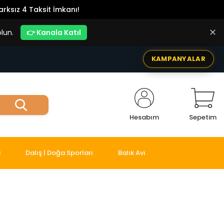
rksız 4 Taksit İmkanı!
✕
lun.
👉 Kanala Katıl
KAMPANYALAR
Hesabım
Sepetim
i
Dalış | Doğa Sporları
Balık Avı