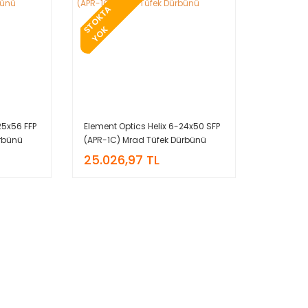
T
O
K
T
A
Y
O
S
K
25x56 FFP
Element Optics Helix 6-24x50 SFP
rbünü
(APR-1C) Mrad Tüfek Dürbünü
25.026,97 TL