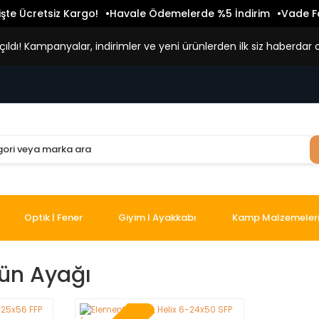
işte Ücretsiz Kargo!
Havale Ödemelerde %5 İndirim
Vade Fa
ldı! Kampanyalar, indirimler ve yeni ürünlerden ilk siz haberdar o
Optik | Fener
Giyim I Ayakkabı
Kamp Malzemeler
ün Ayağı