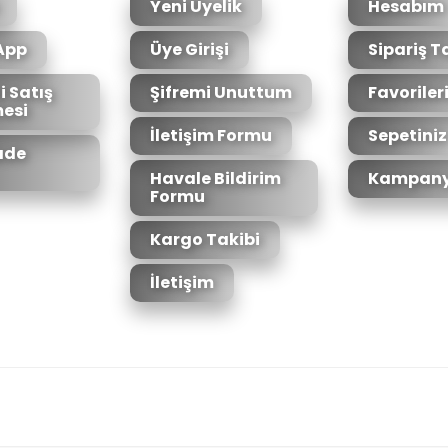
Yeni Üyelik
Hesabım
App
Üye Girişi
Sipariş T
i Satış
Şifremi Unuttum
Favoriler
esi
İletişim Formu
Sepetiniz
İade
Havale Bildirim
Kampany
Formu
Kargo Takibi
İletişim
6bit SSL sertifikası ile korunmaktadır.