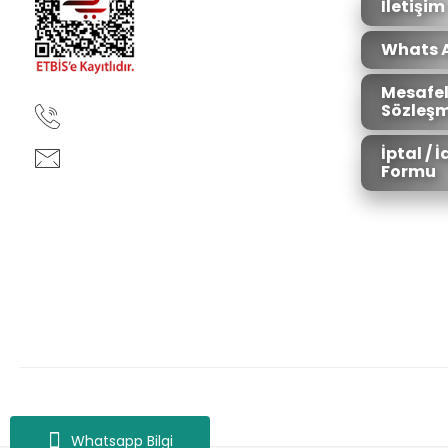
İletişim
Whats 
Mesafel
Sözleşm
90850 333 50 61
İptal / 
ankara@ziganaav.com
Formu
Zigana Outdoor 2022 © Tüm Hakları Saklıdır. Kredi kartı bilgileriniz 25
Whatsapp Bilgi