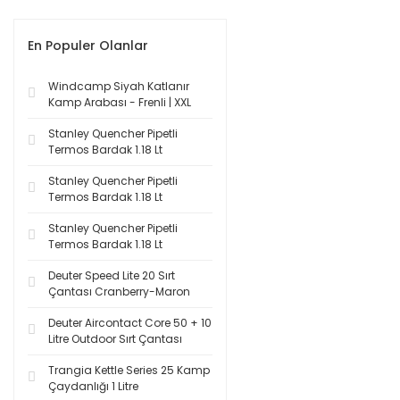
En Populer Olanlar
Windcamp Siyah Katlanır
Kamp Arabası - Frenli | XXL
Stanley Quencher Pipetli
Termos Bardak 1.18 Lt
Stanley Quencher Pipetli
Termos Bardak 1.18 Lt
Stanley Quencher Pipetli
Termos Bardak 1.18 Lt
Deuter Speed Lite 20 Sırt
Çantası Cranberry-Maron
Deuter Aircontact Core 50 + 10
Litre Outdoor Sırt Çantası
Trangia Kettle Series 25 Kamp
Çaydanlığı 1 Litre