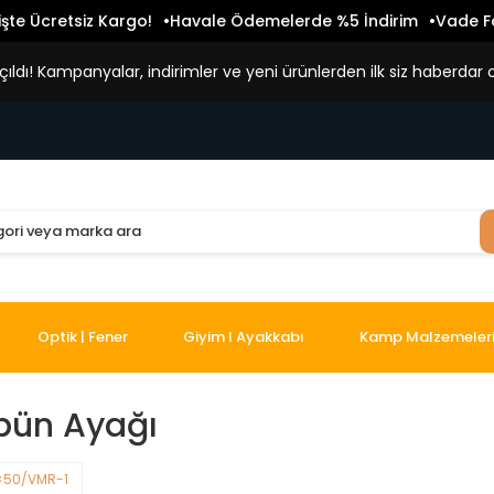
işte Ücretsiz Kargo!
Havale Ödemelerde %5 İndirim
Vade Fa
ldı! Kampanyalar, indirimler ve yeni ürünlerden ilk siz haberdar o
Optik | Fener
Giyim I Ayakkabı
Kamp Malzemeler
bün Ayağı