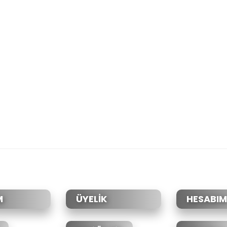
M
ÜYELİK
HESABIM