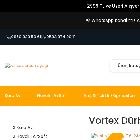
2999 TL ve Üzeri Alışver
📢
WhatsApp Kanalımız Açı
0850 333 50 61
0533 374 90 11
Kara Avı
Havalı I AirSoft
Atış & Taktik EKipmanları
Vortex Dür
Kara Avı
Havalı I AirSoft