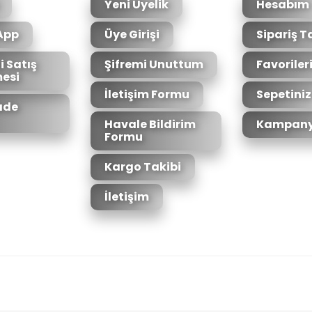
Yeni Üyelik
Hesabım
App
Üye Girişi
Sipariş T
i Satış
Şifremi Unuttum
Favoriler
esi
İletişim Formu
Sepetiniz
İade
Havale Bildirim
Kampany
Formu
Kargo Takibi
İletişim
6bit SSL sertifikası ile korunmaktadır.