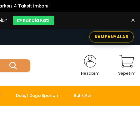
rksız 4 Taksit İmkanı!
✕
lun.
👉 Kanala Katıl
KAMPANYALAR
Hesabım
Sepetim
i
Dalış | Doğa Sporları
Balık Avı