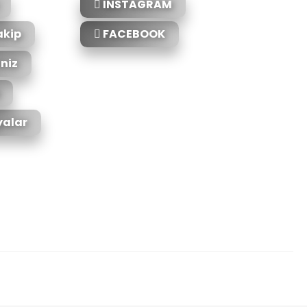
INSTAGRAM
akip
FACEBOOK
iniz
alar