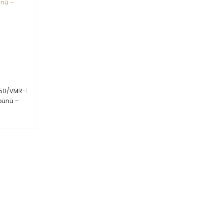
×50/VMR-1
bünü –