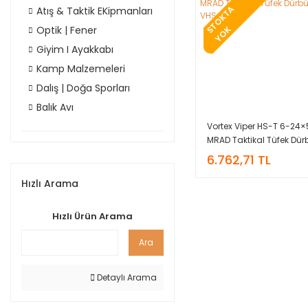
T
O
K
T
A
Y
O
Atış & Taktik EKipmanları
Optik | Fener
S
K
Giyim I Ayakkabı
Kamp Malzemeleri
Dalış | Doğa Sporları
Balık Avı
Vortex Viper HS-T 6-24
MRAD Taktikal Tüfek Dür
VHS4310
6.762,71 TL
Hızlı Arama
Hızlı Ürün Arama
Ara
Detaylı Arama